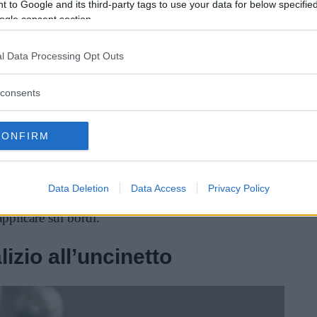
 to Google and its third-party tags to use your data for below specifi
ogle consent section.
o per il fai da te, perché consente di creare dal
l Data Processing Opt Outs
ccessori di grande effetto, compresi
sottopiatti
rato di feltro rosso, per esempio, si può
consents
ma di fiocco neve o di qualunque altra forma si
CONFIRM
so, forbici, un pattern per il fiocco di neve da
 un quadrato di feltro di 30×30 cm, poi con
Data Deletion
Data Access
Privacy Policy
 desiderata e il gioco è fatto. Per decorare si può
 applicare sui bordi.
lizio all’uncinetto