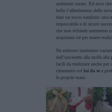
ambiente curato. Ed ecco che c
bello l’allestimento della ta
dare un tocco natalizio: una 
impeccabile e di sicuro succe
che non richiede nemmeno una
acquistato né per essere reali
Ne esistono tantissime varianti
dall’uncinetto alla stoffa all
facili da realizzare anche per
cimentarsi col
fai da te
e port
le proprie mani.