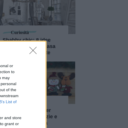
Curiosità
Shabby chic: 8 idee
originali per una casa
vintage ed elegante
sonal or
ection to
ou may
 personal
out of the
 downstream
B’s List of
Curiosità
10 idee originali per
decorazioni natalizie e
er and store
addobbare la casa
to grant or