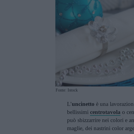
Fonte: Istock
L’
uncinetto
è una lavorazione
bellissimi
centrotavola
o cent
può sbizzarrire nei colori e an
maglie, dei nastrini color arg