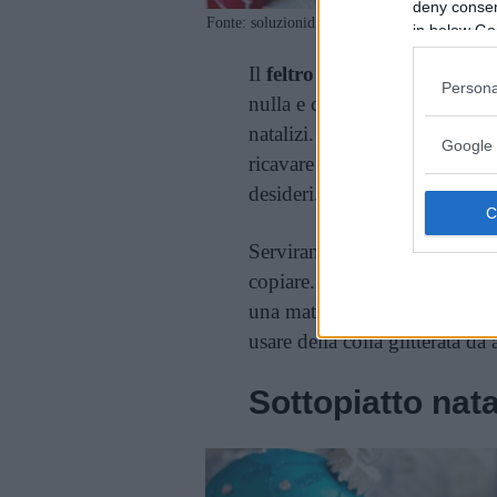
deny consent
Fonte: soluzionidicasa.com
in below Go
Il
feltro
è un materiale perfett
Persona
nulla e con poco occorrente a
natalizi. Da un semplice quad
Google 
ricavare un sottopiatto a for
desideri.
Serviranno solo del
feltro
ros
copiare. Si procede tagliando
una matita si ritaglia la forma
usare della colla glitterata da
Sottopiatto nata