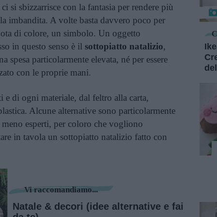
i si sbizzarrisce con la fantasia per rendere più
vola imbandita. A volte basta davvero poco per
nota di colore, un simbolo. Un oggetto
C
sso in questo senso è il
sottopiatto natalizio
,
Ik
Cre
 spesa particolarmente elevata, né per essere
del
zzato con le proprie mani.
 e di ogni materiale, dal feltro alla carta,
a plastica. Alcune alternative sono particolarmente
 i meno esperti, per coloro che vogliono
are in tavola un sottopiatto natalizio fatto con
Vi raccomandiamo...
Natale & decori (idee alternative e fai
da te)