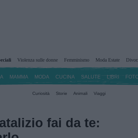
eciali
Violenza sulle donne
Femminismo
Moda Estate
Divor
ZA
MAMMA
MODA
CUCINA
SALUTE
LIBRI
FOTO
Curiosità
Storie
Animali
Viaggi
talizio fai da te:
arlo