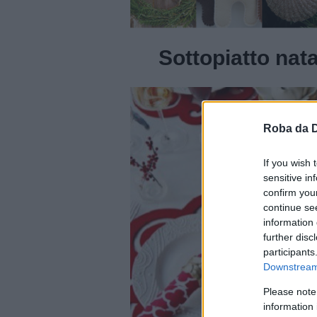
Sottopiatto natal
Roba da 
If you wish 
sensitive in
confirm you
continue se
information 
further disc
participants
Downstream 
Please note
information 