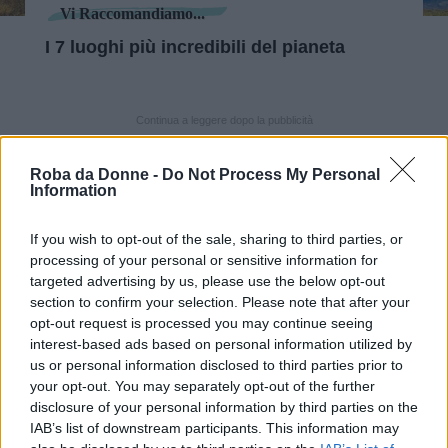
Vi Raccomandiamo...
I 7 luoghi più incredibili del pianeta
Continua a leggere dopo la pubblicità
Roba da Donne -
Do Not Process My Personal
Information
Ciò che è certo, è che si tratterebbe di una
semplice illusione ottica
: quello avvistato nei
If you wish to opt-out of the sale, sharing to third parties, or
processing of your personal or sensitive information for
cieli inglesi è stato un
semplice
arcobaleno
che
targeted advertising by us, please use the below opt-out
ha
, però,
riflesso in modo più intenso la luce
section to confirm your selection. Please note that after your
rossastra del tramonto
.
opt-out request is processed you may continue seeing
interest-based ads based on personal information utilized by
us or personal information disclosed to third parties prior to
your opt-out. You may separately opt-out of the further
Pink Rainbow over Bristol at Sunset tonight.
disclosure of your personal information by third parties on the
#pinkrainbow
#sunset
#bristol
#Bedminster
IAB’s list of downstream participants. This information may