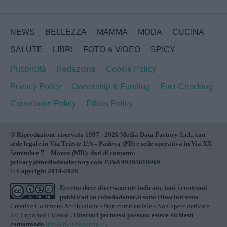
NEWS
BELLEZZA
MAMMA
MODA
CUCINA
SALUTE
LIBRI
FOTO & VIDEO
SPICY
Pubblicità
Redazione
Cookie Policy
Privacy Policy
Ownership & Funding
Fact-Checking
Corrections Policy
Ethics Policy
© Riproduzione riservata 1997 - 2026 Media Data Factory S.r.l., con
sede legale in Via Trieste 1/A – Padova (PD) e sede operativa in Via XX
Settembre 7 – Monza (MB); dati di contatto:
privacy@mediadatafactory.com P.IVA 09595010969
© Copyright 2010-2026
Eccetto dove diversamente indicato, tutti i contenuti
pubblicati su
robadadonne.it
sono rilasciati sotto
Creative Commons Attribuzione - Non commerciale - Non opere derivate
3.0 Unported License
. Ulteriori permessi possono essere richiesti
contattando
info@robadadonne.it
.