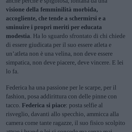
anche perché è spigolosa, lontana da una
visione della femminilità morbida,
accogliente, che tende a schermirsi e a
sminuire i propri meriti per educata
modestia
. Ha lo sguardo sfrontato di chi chiede
di essere giudicata per il suo essere atleta e
un’atleta non è una velina, non deve essere
simpatica, non deve piacere, deve vincere. E lei
lo fa.
Federica ha una passione per le scarpe, per il
fashion, posa addirittura con delle pinne con
tacco.
Federica si piace
: posta selfie al
risveglio, davanti allo specchio, ammicca alla
camera come tante ragazze, il suo fisico scolpito
attrae i brand e lei si concede ma senza mai