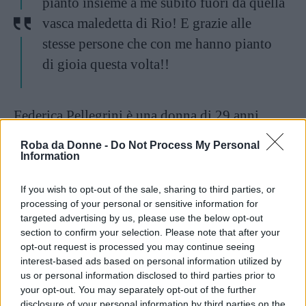
pianto insieme a me subito fuori da quella
vasca maledetta di Rio! E grazie alle
stesse persone che con me hanno pianto
di gioia questa volta!!
Federica Pellegrini è una donna di 29 anni
(compiuti il 5 agosto 2017) che ha già fatto
Roba da Donne -
Do Not Process My Personal
quello che la maggior parte di noi non farà in
Information
una vita intera. E ora, dopo aver annunciato il
If you wish to opt-out of the sale, sharing to third parties, or
ritiro dalle competizioni, andrà a prendersi il
processing of your personal or sensitive information for
resto, perché quelle come lei non si fermano.
targeted advertising by us, please use the below opt-out
section to confirm your selection. Please note that after your
Ma soprattutto,
Federica Pellegrini è una
opt-out request is processed you may continue seeing
donna che ha scelto di vivere la sua vita da
interest-based ads based on personal information utilized by
us or personal information disclosed to third parties prior to
protagonista
, sul lavoro e nella vita privata.
your opt-out. You may separately opt-out of the further
La donna, le sue scelte, il suo modo di vestire e
disclosure of your personal information by third parties on the