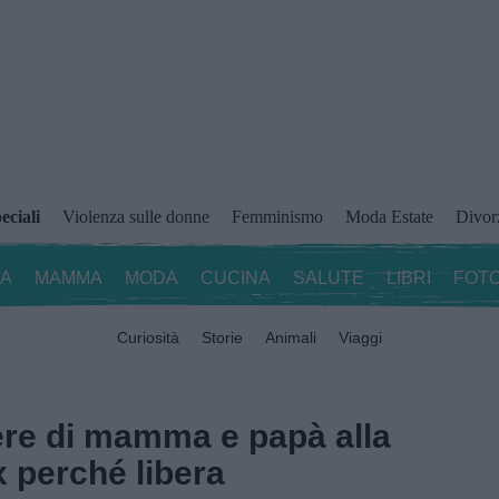
eciali
Violenza sulle donne
Femminismo
Moda Estate
Divor
ZA
MAMMA
MODA
CUCINA
SALUTE
LIBRI
FOTO
Curiosità
Storie
Animali
Viaggi
ttere di mamma e papà alla
ex perché libera