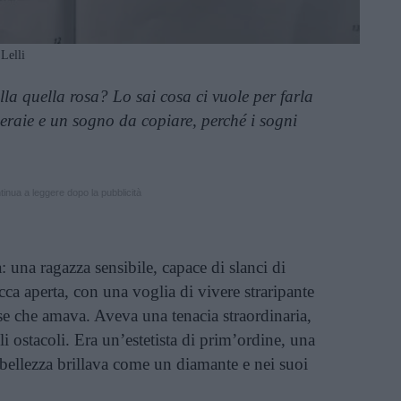
 Lelli
la quella rosa? Lo sai cosa ci vuole per farla
eraie e un sogno da copiare, perché i sogni
inua a leggere dopo la pubblicità
a: una ragazza sensibile, capace di slanci di
cca aperta, con una voglia di vivere straripante
se che amava. Aveva una tenacia straordinaria,
gli ostacoli. Era un’estetista di prim’ordine, una
bellezza brillava come un diamante e nei suoi