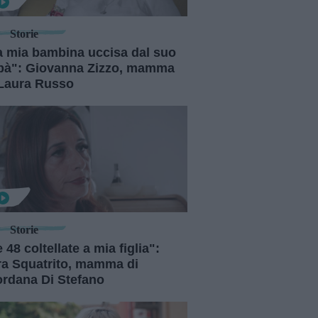
Storie
a mia bambina uccisa dal suo
pà": Giovanna Zizzo, mamma
 Laura Russo
Storie
 48 coltellate a mia figlia":
ra Squatrito, mamma di
ordana Di Stefano