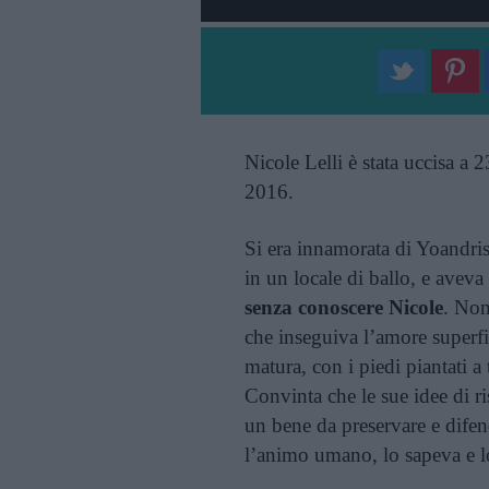
Nicole Lelli è stata uccisa 
2016.
Si era innamorata di Yoandr
in un locale di ballo, e aveva
senza conoscere Nicole
. Non
che inseguiva l’amore superf
matura, con i piedi piantati a
Convinta che le sue idee di r
un bene da preservare e difend
l’animo umano, lo sapeva e l