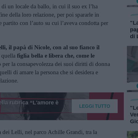
a di un locale da ballo, in cui il suo ex l’ha
ine della loro relazione, per poi spararle in
e partito con l’auto su cui l’aveva condotta per
"L
pa
di
i, il papà di Nicole, con al suo fianco il
 quella
figlia bella e libera che, come le
o per la consapevolezza dei suoi diritti di donna
uelli di amare la persona che si desidera e
elazione.
lla rubrica “L'amore è
LEGGI TUTTO
"Le
Ve
Gi
dei Lelli, nel parco Achille Grandi, tra la