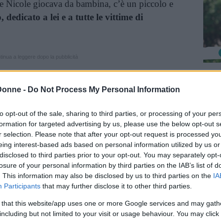
ve Nicole giocava da bambina, c’è un piccolo e
edicato a lei e a tutte le vittime di
inua a leggere dopo la pubblicità
Gi
Donne -
Do Not Process My Personal Information
l'u
 figlia": Gigliola Bono,
spu
to opt-out of the sale, sharing to third parties, or processing of your per
Pero
formation for targeted advertising by us, please use the below opt-out s
r selection. Please note that after your opt-out request is processed y
eing interest-based ads based on personal information utilized by us or
 e la famiglia Lelli, perché
di femminicidio è
disclosed to third parties prior to your opt-out. You may separately opt-
losure of your personal information by third parties on the IAB’s list of
 365 giorni all’anno
, non solo in occasione
. This information may also be disclosed by us to third parties on the
IA
la Giornata contro la violenza sulle donne. Ma
Participants
that may further disclose it to other third parties.
ealizzare questo monumento: per la famiglia
 that this website/app uses one or more Google services and may gath
altro calvario, di burocrazia, soldi,
including but not limited to your visit or usage behaviour. You may click 