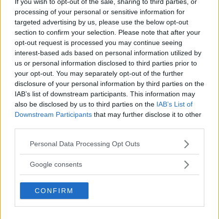
suoi primi fan.
If you wish to opt-out of the sale, sharing to third parties, or
processing of your personal or sensitive information for
targeted advertising by us, please use the below opt-out
Nonostante possa sembrare al primo sguardo un
section to confirm your selection. Please note that after your
cattivo per colpa del suo aspetto vagamente
opt-out request is processed you may continue seeing
interest-based ads based on personal information utilized by
“wild”, Jason ha in realtà
un cuore tenero
. Ama
us or personal information disclosed to third parties prior to
gli animali e ne possiede diversi: cani, serpenti,
your opt-out. You may separately opt-out of the further
disclosure of your personal information by third parties on the
asini e addirittura lupi.
IAB’s list of downstream participants. This information may
also be disclosed by us to third parties on the
IAB’s List of
Jason Momoa, quando ci porti alle Hawaii con
Downstream Participants
that may further disclose it to other
third parties.
te?
Please note that this website/app uses one or more Google
Personal Data Processing Opt Outs
services and may gather and store information including but
Seguici anche su Google News!
not limited to your visit or usage behaviour. You may click to
Google consents
grant or deny consent to Google and its third-party tags to
Entra nel nostro canale
use your data for below specified purposes in below Google
CONFIRM
consent section.
Ti è stato utile?
Rate this item: