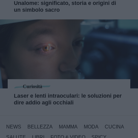
Unalome: significato, storia e origini di
un simbolo sacro
Curiosità
Laser e lenti intraoculari: le soluzioni per
dire addio agli occhiali
NEWS
BELLEZZA
MAMMA
MODA
CUCINA
SALUTE
LIBRI
FOTO & VIDEO
SPICY