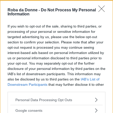
Roba da Donne -
Do Not Process My Personal
Information
If you wish to opt-out of the sale, sharing to third parties, or
processing of your personal or sensitive information for
targeted advertising by us, please use the below opt-out
section to confirm your selection. Please note that after your
opt-out request is processed you may continue seeing
interest-based ads based on personal information utilized by
us or personal information disclosed to third parties prior to
Curiosità
your opt-out. You may separately opt-out of the further
Perché anche il Grande Fratello Vip 2018
disclosure of your personal information by third parties on the
IAB’s list of downstream participants. This information may
è ciò di cui non abbiamo bisogno
also be disclosed by us to third parties on the
IAB’s List of
Downstream Participants
that may further disclose it to other
third parties.
Please note that this website/app uses one or more Google
Personal Data Processing Opt Outs
services and may gather and store information including but
not limited to your visit or usage behaviour. You may click to
Google consents