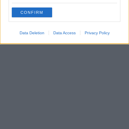
grant or deny consent to Google and its third-party tags to
use your data for below specified purposes in below Google
CONFIRM
consent section.
Data Deletion
Data Access
Privacy Policy