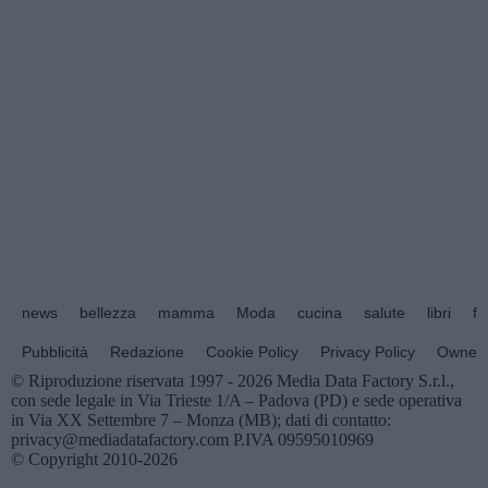
news
bellezza
mamma
Moda
cucina
salute
libri
fo
Pubblicità
Redazione
Cookie Policy
Privacy Policy
Owners
© Riproduzione riservata 1997 - 2026 Media Data Factory S.r.l.,
con sede legale in Via Trieste 1/A – Padova (PD) e sede operativa
in Via XX Settembre 7 – Monza (MB); dati di contatto:
privacy@mediadatafactory.com P.IVA 09595010969
© Copyright 2010-2026