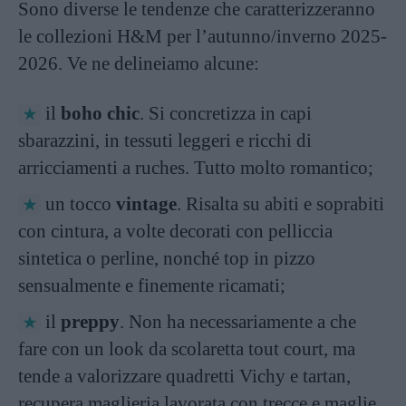
Sono diverse le tendenze che caratterizzeranno
le collezioni H&M per l’autunno/inverno 2025-
2026. Ve ne delineiamo alcune:
il
boho chic
. Si concretizza in capi
sbarazzini, in tessuti leggeri e ricchi di
arricciamenti a ruches. Tutto molto romantico;
un tocco
vintage
. Risalta su abiti e soprabiti
con cintura, a volte decorati con pelliccia
sintetica o perline, nonché top in pizzo
sensualmente e finemente ricamati;
il
preppy
. Non ha necessariamente a che
fare con un look da scolaretta tout court, ma
tende a valorizzare quadretti Vichy e tartan,
recupera maglieria lavorata con trecce e maglie