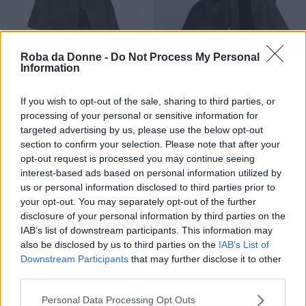
Roba da Donne -
Do Not Process My Personal
Information
Fonte: H&M
If you wish to opt-out of the sale, sharing to third parties, or
processing of your personal or sensitive information for
Per chi non ama il teddy, c’è questo classico
targeted advertising by us, please use the below opt-out
cappotto
in panno, sempre con una cintura da
section to confirm your selection. Please note that after your
opt-out request is processed you may continue seeing
annodare oppure no in vita. I colori disponibili
interest-based ads based on personal information utilized by
sono grigio, nero e marrone, ma non pensiate di
us or personal information disclosed to third parties prior to
trovare necessariamente colori solidi, perché
your opt-out. You may separately opt-out of the further
disclosure of your personal information by third parties on the
queste sfumature sono melange.
IAB’s list of downstream participants. This information may
also be disclosed by us to third parties on the
IAB’s List of
Downstream Participants
that may further disclose it to other
Continua a leggere dopo la pubblicità
third parties.
Please note that this website/app uses one or more Google
Personal Data Processing Opt Outs