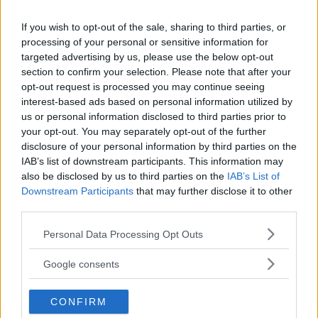
e larghezza per giungere ad un risultato
If you wish to opt-out of the sale, sharing to third parties, or
armonico ma strong, con gran personalità ma
processing of your personal or sensitive information for
allo stesso tempo leggero.
targeted advertising by us, please use the below opt-out
È la particolarità stessa dei tessuti che si lascia
section to confirm your selection. Please note that after your
opt-out request is processed you may continue seeing
tagliare e cucire nella semplicità di linee che
interest-based ads based on personal information utilized by
danno spazio alla storia che raccontano.
us or personal information disclosed to third parties prior to
your opt-out. You may separately opt-out of the further
Per me disegnare abiti è questo: trovare
disclosure of your personal information by third parties on the
armonia tra la semplicità delle linee e la
IAB’s list of downstream participants. This information may
also be disclosed by us to third parties on the
IAB’s List of
personalità del capo finito.
Downstream Participants
that may further disclose it to other
third parties.
Please note that this website/app uses one or more Google
Personal Data Processing Opt Outs
services and may gather and store information including but
not limited to your visit or usage behaviour. You may click to
Google consents
grant or deny consent to Google and its third-party tags to
use your data for below specified purposes in below Google
CONFIRM
consent section.