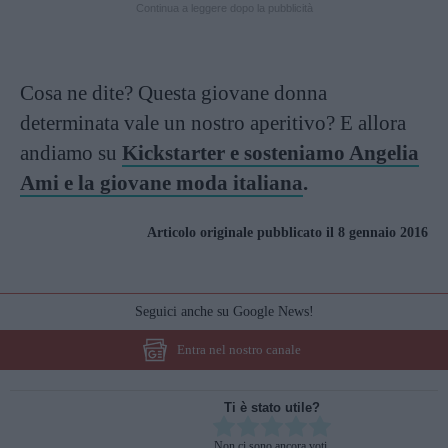
Continua a leggere dopo la pubblicità
Cosa ne dite? Questa giovane donna
determinata vale un nostro aperitivo? E allora
andiamo su
Kickstarter e
sosteniamo Angelia
Ami e la giovane moda italiana
.
Articolo originale pubblicato il 8 gennaio 2016
Seguici anche su Google News!
Entra nel nostro canale
Ti è stato utile?
Rate this item:
Non ci sono ancora voti.