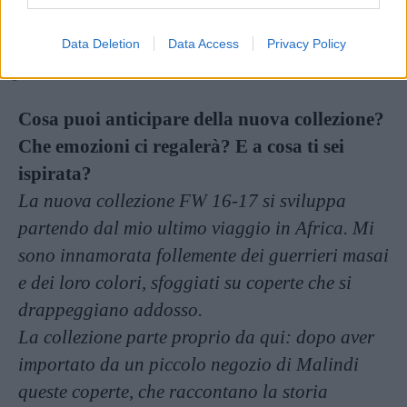
Data Deletion
Data Access
Privacy Policy
angeliaami.it
Cosa puoi anticipare della nuova collezione?
Che emozioni ci regalerà? E a cosa ti sei
ispirata?
La nuova collezione FW 16-17 si sviluppa
partendo dal mio ultimo viaggio in Africa. Mi
sono innamorata follemente dei guerrieri masai
e dei loro colori, sfoggiati su coperte che si
drappeggiano addosso.
La collezione parte proprio da qui: dopo aver
importato da un piccolo negozio di Malindi
queste coperte, che raccontano la storia