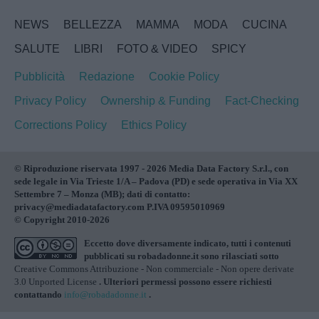
NEWS
BELLEZZA
MAMMA
MODA
CUCINA
SALUTE
LIBRI
FOTO & VIDEO
SPICY
Pubblicità
Redazione
Cookie Policy
Privacy Policy
Ownership & Funding
Fact-Checking
Corrections Policy
Ethics Policy
© Riproduzione riservata 1997 - 2026 Media Data Factory S.r.l., con
sede legale in Via Trieste 1/A – Padova (PD) e sede operativa in Via XX
Settembre 7 – Monza (MB); dati di contatto:
privacy@mediadatafactory.com P.IVA 09595010969
© Copyright 2010-2026
Eccetto dove diversamente indicato, tutti i contenuti
pubblicati su
robadadonne.it
sono rilasciati sotto
Creative Commons Attribuzione - Non commerciale - Non opere derivate
3.0 Unported License
. Ulteriori permessi possono essere richiesti
contattando
info@robadadonne.it
.