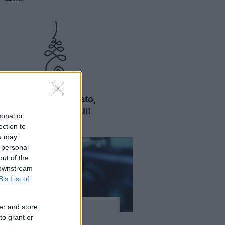
Curiosità
Unalome: significato,
storia e origini di un
sonal or
simbolo sacro
ection to
ou may
 personal
out of the
 downstream
B’s List of
er and store
Curiosità
to grant or
Laser e lenti