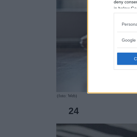
deny consent
in below Go
Persona
Google 
(foto: Web)
24