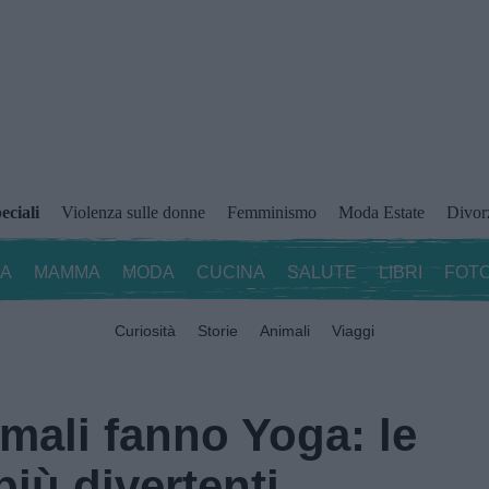
eciali
Violenza sulle donne
Femminismo
Moda Estate
Divor
ZA
MAMMA
MODA
CUCINA
SALUTE
LIBRI
FOTO
Curiosità
Storie
Animali
Viaggi
mali fanno Yoga: le
iù divertenti