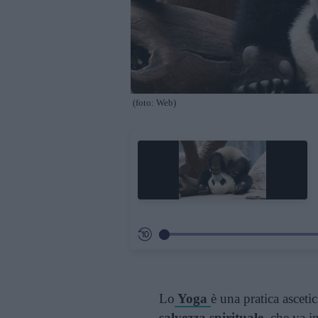
(foto: Web)
Lo
Yoga
è una pratica asceti
salvezza spirituale
, che va i