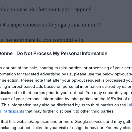
 sembrano quasi dei fotomontaggi…eppure!
 a 4 zampe conoscono lo yoga prima di noi!!!
no per esprimere la loro comodità e in
o sottomissione
.
Donne -
Do Not Process My Personal Information
 con questi fantastici 25 cucciolotti?!
to opt-out of the sale, sharing to third parties, or processing of your per
formation for targeted advertising by us, please use the below opt-out s
r selection. Please note that after your opt-out request is processed y
eing interest-based ads based on personal information utilized by us or
disclosed to third parties prior to your opt-out. You may separately opt-
losure of your personal information by third parties on the IAB’s list of
. This information may also be disclosed by us to third parties on the
IA
Participants
that may further disclose it to other third parties.
 that this website/app uses one or more Google services and may gath
including but not limited to your visit or usage behaviour. You may click 