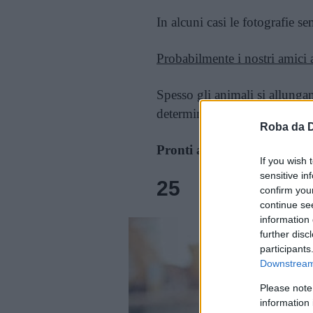
In alcuni casi le fotografie
Probabilmente i nostri amici
Spesso gli animali si allunga
determinati casi
anche la lor
Roba da 
Pronti a ridere insieme a me
If you wish 
sensitive in
25
confirm you
continue se
information 
further disc
participants
Downstream 
Please note
information 