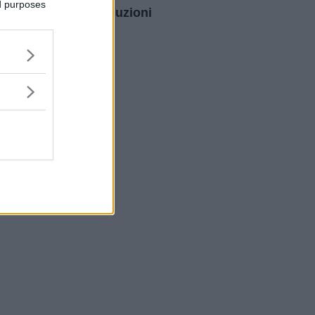
ed purposes
intraoculari: le soluzioni
per dire addio agli
occhiali