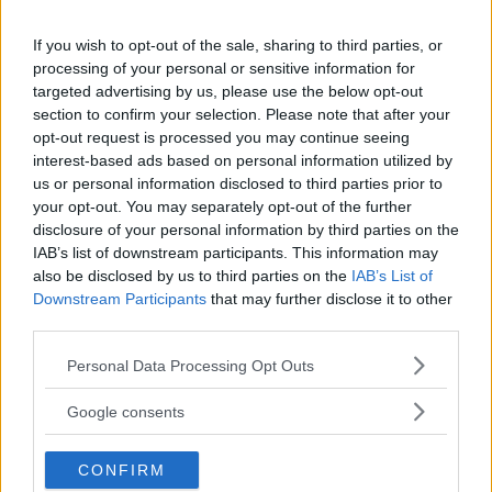
possibilità di personalizzazione. Non sei tu a
doverti adattare a misure standard: sono i
If you wish to opt-out of the sale, sharing to third parties, or
processing of your personal or sensitive information for
mobili che si adattano ai tuoi spazi e alle tue
targeted advertising by us, please use the below opt-out
esigenze.
section to confirm your selection. Please note that after your
opt-out request is processed you may continue seeing
interest-based ads based on personal information utilized by
Novamobili
, ad esempio, ha fatto della
us or personal information disclosed to third parties prior to
customizzazione il proprio punto di forza. Ogni
your opt-out. You may separately opt-out of the further
disclosure of your personal information by third parties on the
elemento – dall’armadio della camera da letto
IAB’s list of downstream participants. This information may
alla madia del soggiorno – può essere
also be disclosed by us to third parties on the
IAB’s List of
Downstream Participants
that may further disclose it to other
configurato scegliendo dimensioni, finiture,
third parties.
colori e accessori interni. È un approccio che
Please note that this website/app uses one or more Google
Personal Data Processing Opt Outs
trasforma l’acquisto di un mobile in un vero
services and may gather and store information including but
progetto su misura, pensato per durare e per
not limited to your visit or usage behaviour. You may click to
Google consents
grant or deny consent to Google and its third-party tags to
rispondere esattamente a ciò di cui hai bisogno.
use your data for below specified purposes in below Google
CONFIRM
consent section.