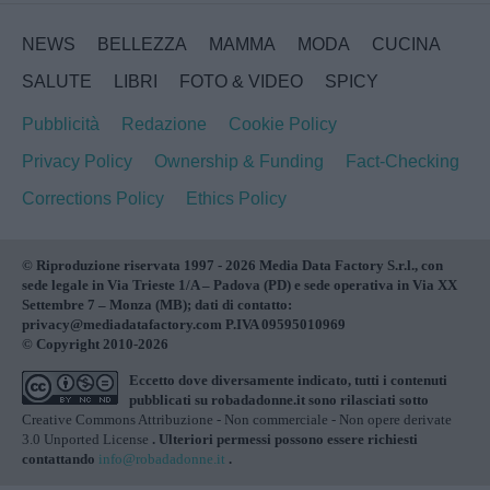
NEWS
BELLEZZA
MAMMA
MODA
CUCINA
SALUTE
LIBRI
FOTO & VIDEO
SPICY
Pubblicità
Redazione
Cookie Policy
Privacy Policy
Ownership & Funding
Fact-Checking
Corrections Policy
Ethics Policy
© Riproduzione riservata 1997 - 2026 Media Data Factory S.r.l., con
sede legale in Via Trieste 1/A – Padova (PD) e sede operativa in Via XX
Settembre 7 – Monza (MB); dati di contatto:
privacy@mediadatafactory.com P.IVA 09595010969
© Copyright 2010-2026
Eccetto dove diversamente indicato, tutti i contenuti
pubblicati su
robadadonne.it
sono rilasciati sotto
Creative Commons Attribuzione - Non commerciale - Non opere derivate
3.0 Unported License
. Ulteriori permessi possono essere richiesti
contattando
info@robadadonne.it
.