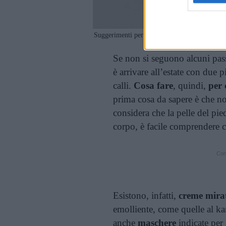
Suggerimenti per una pedicura perfetto – Rob
Se non si seguono alcuni pass
è arrivare all’estate con due p
calli.
Cosa fare
, quindi,
per 
prima cosa da sapere è che no
considera che la pelle del pied
corpo, è facile comprendere c
Cont
Esistono, infatti,
creme mira
emolliente, come quelle al kar
anche
maschere
indicate per i