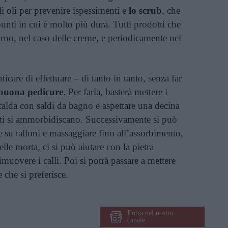
li oli per prevenire ispessimenti e
lo scrub
, che
 punti in cui è molto più dura. Tutti prodotti che
orno, nel caso delle creme, e periodicamente nel
icare di effettuare – di tanto in tanto, senza far
buona pedicure
. Per farla, basterà mettere i
alda con saldi da bagno e aspettare una decina
nti si ammorbidiscano. Successivamente si può
e su talloni e massaggiare fino all’assorbimento,
lle morta, ci si può aiutare con la pietra
muovere i calli. Poi si potrà passare a mettere
 che si preferisce.
Entra nel nostro
canale