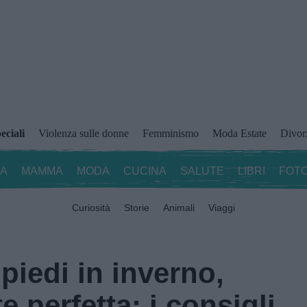
eciali
Violenza sulle donne
Femminismo
Moda Estate
Divor
ZA
MAMMA
MODA
CUCINA
SALUTE
LIBRI
FOTO
Curiosità
Storie
Animali
Viaggi
 piedi in inverno,
te perfetta: i consigli