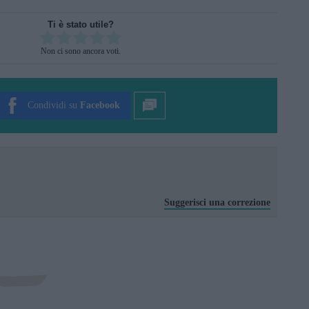
Ti è stato utile?
Rate this item:
Non ci sono ancora voti.
SUBMIT RATING
Condividi su
Facebook
Suggerisci una correzione