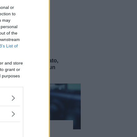
sonal or
ection to
ou may
 personal
out of the
 downstream
B’s List of
Curiosità
Unalome: significato,
er and store
storia e origini di un
to grant or
simbolo sacro
ed purposes
Curiosità
Laser e lenti