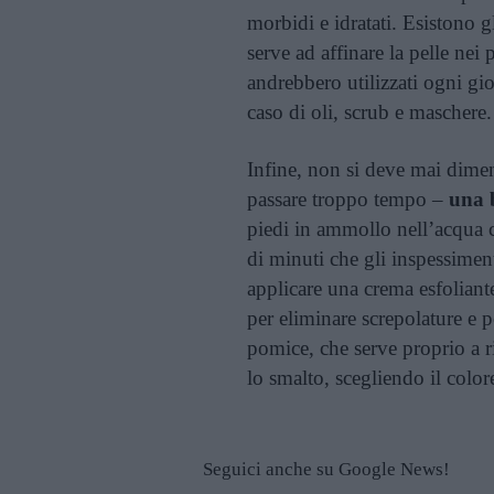
morbidi e idratati. Esistono g
serve ad affinare la pelle nei
andrebbero utilizzati ogni gi
caso di oli, scrub e maschere.
Infine, non si deve mai diment
passare troppo tempo –
una 
piedi in ammollo nell’acqua c
di minuti che gli inspessime
applicare una crema esfoliant
per eliminare screpolature e pe
pomice, che serve proprio a ri
lo smalto, scegliendo il colore
Seguici anche su Google News!