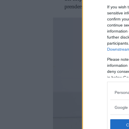
prendersene cura, soprattutto 
If you wish 
sensitive in
confirm you
continue se
information 
further disc
participants
Downstream 
Please note
information 
deny consent
in below Go
Persona
Google 