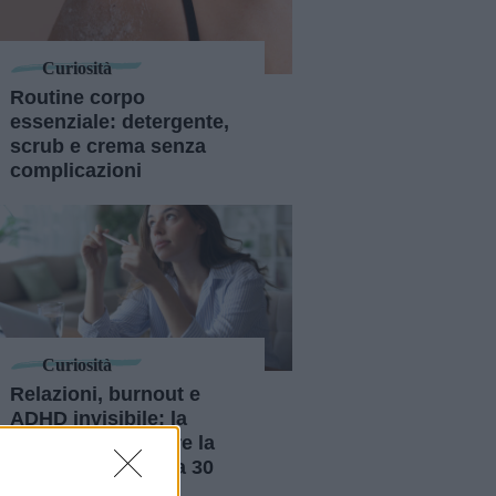
Curiosità
Routine corpo
essenziale: detergente,
scrub e crema senza
complicazioni
Curiosità
Relazioni, burnout e
ADHD invisibile: la
storia di chi scopre la
neurodivergenza a 30
anni