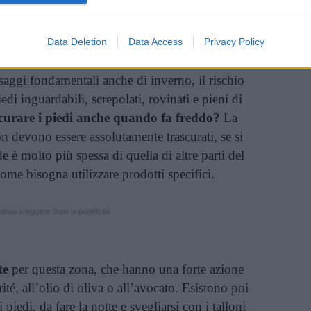
Data Deletion
Data Access
Privacy Policy
adadonne.it
aggi fondamentali anche di inverno, il rischio
iedi inguardabili, screpolati, rovinati e pieni di
curare i piedi anche quando fa freddo?
La
n devono essere assolutamente trascurati, se si
e è molto più spessa di quella di altre parti del
ome bisogna utilizzare prodotti specifici.
inua a leggere dopo la pubblicità
te
per questa zona, che hanno una forte azione
ité, all’olio di oliva o all’avocato. Esistono poi
 piedi, da fare la notte e svegliarsi con i talloni