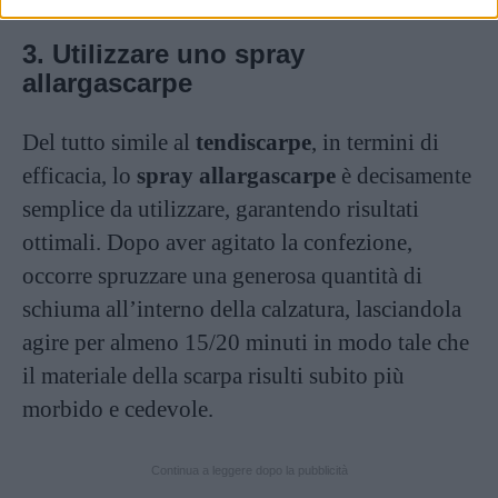
3. Utilizzare uno spray
allargascarpe
Del tutto simile al
tendiscarpe
, in termini di
efficacia, lo
spray allargascarpe
è decisamente
semplice da utilizzare, garantendo risultati
ottimali. Dopo aver agitato la confezione,
occorre spruzzare una generosa quantità di
schiuma all’interno della calzatura, lasciandola
agire per almeno 15/20 minuti in modo tale che
il materiale della scarpa risulti subito più
morbido e cedevole.
Continua a leggere dopo la pubblicità