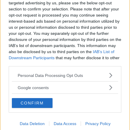
targeted advertising by us, please use the below opt-out
Facile da reperire, tale strumento dalla
section to confirm your selection. Please note that after your
caratteristica forma anatomica, realizzato
opt-out request is processed you may continue seeing
interest-based ads based on personal information utilized by
generalmente in legno, metallo o plastica,
us or personal information disclosed to third parties prior to
riprende la forma del piede e permette di
your opt-out. You may separately opt-out of the further
disclosure of your personal information by third parties on the
regolare facilmente la tensione del materiale
IAB’s list of downstream participants. This information may
della calzatura, senza determinare crepe o
also be disclosed by us to third parties on the
IAB’s List of
Downstream Participants
that may further disclose it to other
antiestetici cedimenti. Utile sia per calzature da
third parties.
uomo che da donna, compresi gli stivali in
Please note that this website/app uses one or more Google
Personal Data Processing Opt Outs
pelle, una volta introdotto all’interno della
services and may gather and store information including but
scarpa, andrà regolato progressivamente
not limited to your visit or usage behaviour. You may click to
Google consents
grant or deny consent to Google and its third-party tags to
mediante le piccole manopole presenti, in
use your data for below specified purposes in below Google
funzione della
dimensione del piede
,
CONFIRM
consent section.
intervenendo in maniera uniforme e mirata a
seconda della tipologia di calzatura che si
Data Deletion
Data Access
Privacy Policy
intende allargare.