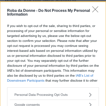
Puntillo, non solo attivo durante la
gravidanza, ma soprattutto dopo. L’esperienza
Roba da Donne -
Do Not Process My Personal
Information
dell’essere ascoltati soprattutto nei primi giorni
di genitorialità è un punto fondamentale
If you wish to opt-out of the sale, sharing to third parties, or
dell’evento nascita e l’ostetrica, sorvegliando
processing of your personal or sensitive information for
targeted advertising by us, please use the below opt-out
la normalità degli eventi, permette ai nuovi
section to confirm your selection. Please note that after your
genitori di sentirsi ‘sicuri’ di fronte a questi
opt-out request is processed you may continue seeing
grandi cambiamenti
“.
interest-based ads based on personal information utilized by
us or personal information disclosed to third parties prior to
your opt-out. You may separately opt-out of the further
Uno degli spazi più importanti, cui
disclosure of your personal information by third parties on the
accennavi prima, riguarda quello sul
IAB’s list of downstream participants. This information may
also be disclosed by us to third parties on the
IAB’s List of
percorso nutrizionale. Fondamentale, alla
Downstream Participants
that may further disclose it to other
luce anche delle difficoltà di far
third parties.
comprendere, soprattutto alle giovanissime,
Please note that this website/app uses one or more Google
Personal Data Processing Opt Outs
quale sia un vero percorso sano. Il recente
services and may gather and store information including but
not limited to your visit or usage behaviour. You may click to
Google consents