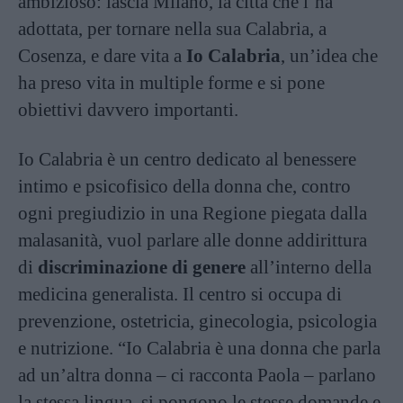
ambizioso: lascia Milano, la città che l’ha
adottata, per tornare nella sua Calabria, a
Cosenza, e dare vita a
Io Calabria
, un’idea che
ha preso vita in multiple forme e si pone
obiettivi davvero importanti.
Io Calabria è un centro dedicato al benessere
intimo e psicofisico della donna che, contro
ogni pregiudizio in una Regione piegata dalla
malasanità, vuol parlare alle donne addirittura
di
discriminazione di genere
all’interno della
medicina generalista. Il centro si occupa di
prevenzione, ostetricia, ginecologia, psicologia
e nutrizione. “Io Calabria è una donna che parla
ad un’altra donna – ci racconta Paola – parlano
la stessa lingua, si pongono le stesse domande e