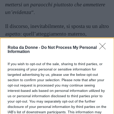
mettersi un paraocchi piuttosto che ammettere
un’evidenza
“.
Il discorso, inevitabilmente, si sposta su un altro
aspetto: quell’atteggiamento materno,
quell’accettare il dolore in silenzio, vivendo la
Roba da Donne -
Do Not Process My Personal
violenza subita come l’estremo sacrificio per far
Information
godere ai figli di una vita serena e agiata, ma
anche per non permettere alla gente di parlare,
If you wish to opt-out of the sale, sharing to third parties, or
processing of your personal or sensitive information for
di fare supposizioni, di chiacchierare. Certo la
targeted advertising by us, please use the below opt-out
storia di Luigi è lontana nel tempo da noi, ma
section to confirm your selection. Please note that after your
opt-out request is processed you may continue seeing
non così tanto da non considerare più questi
interest-based ads based on personal information utilized by
temi come attuali.
us or personal information disclosed to third parties prior to
your opt-out. You may separately opt-out of the further
disclosure of your personal information by third parties on the
IAB’s list of downstream participants. This information may
Mia madre a volte mi dice ‘In fondo, tuo