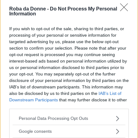
Storie e notizie su Robert Kennedy
Roba da Donne -
Do Not Process My Personal
Information
If you wish to opt-out of the sale, sharing to third parties, or
processing of your personal or sensitive information for
targeted advertising by us, please use the below opt-out
section to confirm your selection. Please note that after your
opt-out request is processed you may continue seeing
interest-based ads based on personal information utilized by
us or personal information disclosed to third parties prior to
your opt-out. You may separately opt-out of the further
disclosure of your personal information by third parties on the
IAB’s list of downstream participants. This information may
also be disclosed by us to third parties on the
IAB’s List of
Downstream Participants
that may further disclose it to other
third parties.
Please note that this website/app uses one or more Google
Women at work
Personal Data Processing Opt Outs
services and may gather and store information including but
Kerry Kennedy: "La differenza tra una vittima e un
not limited to your visit or usage behaviour. You may click to
Google consents
eroe è l’azione, è l'attivismo!"
grant or deny consent to Google and its third-party tags to