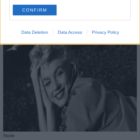
use your data for below specified purposes in below Google
CONFIRM
"Quando le persone soffrono o quando sono vittime ci sono due
consent section.
cose che possono fare. Una è dire “Sono una vittima”, si
rassegnano e provano ra...
Data Deletion
Data Access
Privacy Policy
Storie