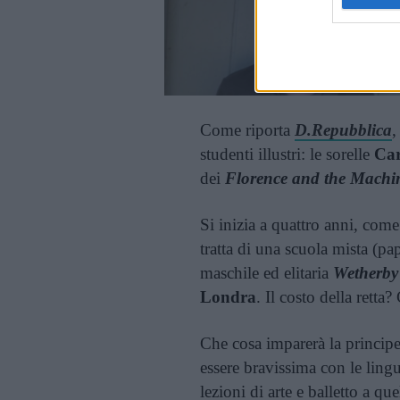
Come riporta
D.Repubblica
,
studenti illustri: le sorelle
Ca
dei
Florence and the Machi
Si inizia a quattro anni, com
tratta di una scuola mista (p
maschile ed elitaria
Wetherby
Londra
. Il costo della retta
Che cosa imparerà la principe
essere bravissima con le ling
lezioni di arte e balletto a que