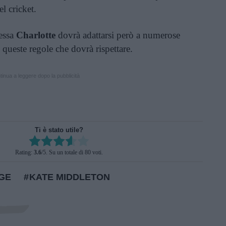
el cricket.
pessa
Charlotte
dovrà adattarsi però a numerose
i queste regole che dovrà rispettare.
inua a leggere dopo la pubblicità
Ti è stato utile?
Rate this item:
Rating:
3.6
/5. Su un totale di 80 voti.
SUBMIT RATING
GE
KATE MIDDLETON