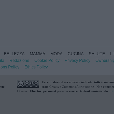
BELLEZZA
MAMMA
MODA
CUCINA
SALUTE
L
ità
Redazione
Cookie Policy
Privacy Policy
Ownershi
ions Policy
Ethics Policy
Eccetto dove diversamente indicato, tutti i contenu
este
sotto
Creative Commons Attribuzione - Non commerci
X
License
. Ulteriori permessi possono essere richiesti contattando
inf