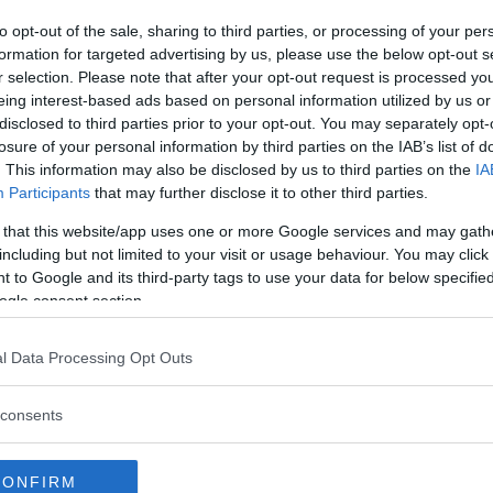
dato la mano molto felice.
to opt-out of the sale, sharing to third parties, or processing of your per
formation for targeted advertising by us, please use the below opt-out s
r selection. Please note that after your opt-out request is processed y
Vi raccomandiamo...
eing interest-based ads based on personal information utilized by us or
disclosed to third parties prior to your opt-out. You may separately opt-
4 anni di Charlotte, la principessina
losure of your personal information by third parties on the IAB’s list of
superstar che la regina chiama “The
. This information may also be disclosed by us to third parties on the
IA
boss”
Participants
that may further disclose it to other third parties.
 that this website/app uses one or more Google services and may gath
including but not limited to your visit or usage behaviour. You may click 
inua a leggere dopo la pubblicità
 to Google and its third-party tags to use your data for below specifi
ogle consent section.
paurito e intimidito che anche il principe
l Data Processing Opt Outs
orno di scuola con lo zainetto e i pantaloncini
consents
CONFIRM