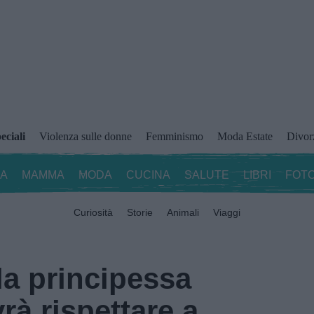
eciali
Violenza sulle donne
Femminismo
Moda Estate
Divor
ZA
MAMMA
MODA
CUCINA
SALUTE
LIBRI
FOTO
Curiosità
Storie
Animali
Viaggi
la principessa
rà rispettare a