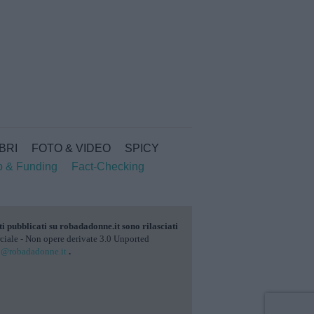
IBRI
FOTO & VIDEO
SPICY
p & Funding
Fact-Checking
ti pubblicati su
robadadonne.it
sono rilasciati
ale - Non opere derivate 3.0 Unported
o@robadadonne.it
.