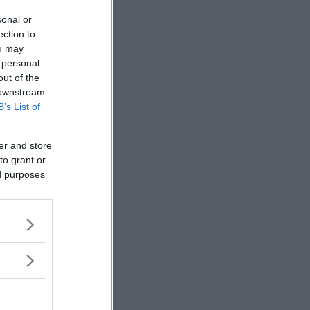
sonal or
ection to
ou may
 personal
out of the
 downstream
B’s List of
er and store
to grant or
ed purposes