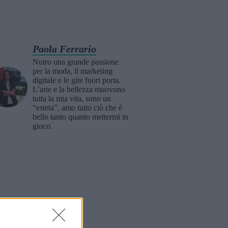
Paola Ferrario
Nutro una grande passione
per la moda, il marketing
digitale e le gite fuori porta.
L’arte e la bellezza muovono
tutta la mia vita, sono un
“esteta”, amo tutto ciò che è
bello tanto quanto mettermi in
gioco.