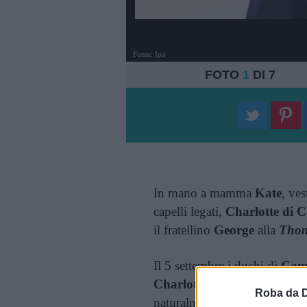
Fonte: Ipa
FOTO
1
DI 7
In mano a mamma
Kate
, ves
capelli legati,
Charlotte di 
il fratellino
George
alla
Thom
Il 5 settembre i duchi di
Cam
Charlotte
, 4 anni, e
George
Roba da 
naturalmente, è apparsa un p