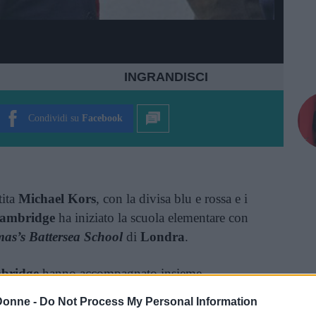
INGRANDISCI
Condividi su
Facebook
tita
Michael Kors
, con la divisa blu e rossa e i
Cambridge
ha iniziato la scuola elementare con
as’s Battersea School
di
Londra
.
bridge
hanno accompagnato insieme
, 6, al loro primo giorno di scuola.
Charlotte
,
Donne -
Do Not Process My Personal Information
oco intimidita ma poi quando ha conosciuto la