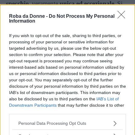
specchio,
veramente
unica ed eccezionale
. Si
trova appena fuori la città di
Bolzano
, nel
Roba da Donne -
Do Not Process My Personal
suggestivo contesto delle
Dolomiti,
ed è stata
Information
realizzata dallo
studio di progettazione
di
If you wish to opt-out of the sale, sharing to third parties, or
Peter Pichler
. L’abitazione è stata progettata
processing of your personal or sensitive information for
come
casa vacanze
, dove il cliente possa vivere
targeted advertising by us, please use the below opt-out
section to confirm your selection. Please note that after your
un’
esperienza unica
. Il
design
è
essenziale e
opt-out request is processed you may continue seeing
moderno
, la
struttura è sopraelevata
rispetto
interest-based ads based on personal information utilized by
us or personal information disclosed to third parties prior to
al terreno per consentire una migliore vista del
your opt-out. You may separately opt-out of the further
panorama circostante, e al suo interno ha
disclosure of your personal information by third parties on the
IAB’s list of downstream participants. This information may
grandi lucernari e vetrate
. La
composizione
also be disclosed by us to third parties on the
IAB’s List of
degli interni è abbastanza
semplice
: un
Downstream Participants
that may further disclose it to other
soggiorno-cucina
, un
bagno
e una
camera da
third parties.
letto
.
Please note that this website/app uses one or more Google
Personal Data Processing Opt Outs
services and may gather and store information including but
not limited to your visit or usage behaviour. You may click to