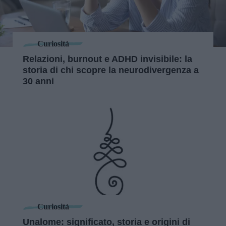
Curiosità
Relazioni, burnout e ADHD invisibile: la
storia di chi scopre la neurodivergenza a
30 anni
Curiosità
Unalome: significato, storia e origini di