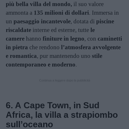
più bella villa del mondo,
il suo valore
ammonta a
135 milioni di dollari
. Immersa in
un
paesaggio incantevole
, dotata di
piscine
riscaldate
interne ed esterne, tutte
le
camere
hanno
finiture in legno
, con
caminetti
in pietra
che rendono
l’atmosfera avvolgente
e romantica
, pur mantenendo uno
stile
contemporaneo e moderno
.
Continua a leggere dopo la pubblicità
6. A Cape Town, in Sud
Africa, la villa a strapiombo
sull’oceano