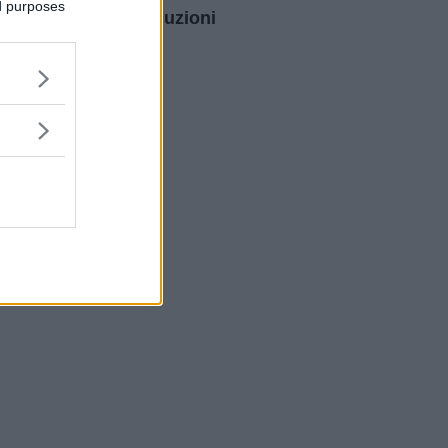
ed purposes
intraoculari: le soluzioni
per dire addio agli
occhiali