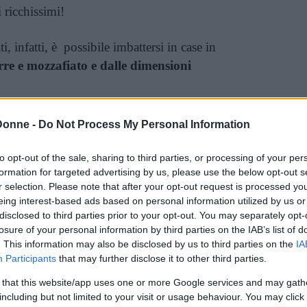
i ricchissimi!
i, infatti, è possibile imbattersi in case in
rre e mozzafiato e dalle dimensioni
settimana d’affitto è sconvolgente, ma
Donne -
Do Not Process My Personal Information
una vacanza unica!
to opt-out of the sale, sharing to third parties, or processing of your per
l House, Messico
formation for targeted advertising by us, please use the below opt-out s
r selection. Please note that after your opt-out request is processed y
eing interest-based ads based on personal information utilized by us or
disclosed to third parties prior to your opt-out. You may separately opt-
losure of your personal information by third parties on the IAB’s list of
. This information may also be disclosed by us to third parties on the
IA
Participants
that may further disclose it to other third parties.
 that this website/app uses one or more Google services and may gath
including but not limited to your visit or usage behaviour. You may click 