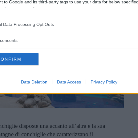
 to Google and its third-party tags to use your data for below specifi
ogle consent section.
l Data Processing Opt Outs
consents
CONFIRM
Data Deletion
Data Access
Privacy Policy
higlie disposte una accanto all’altra e la sua
ntagne di conchiglie che caratterizzano il