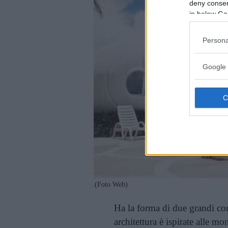
deny consent
in below Go
Persona
Google 
(Foto Web)
Ha la forma di due grandi conc
architettura è ispirate alle mo