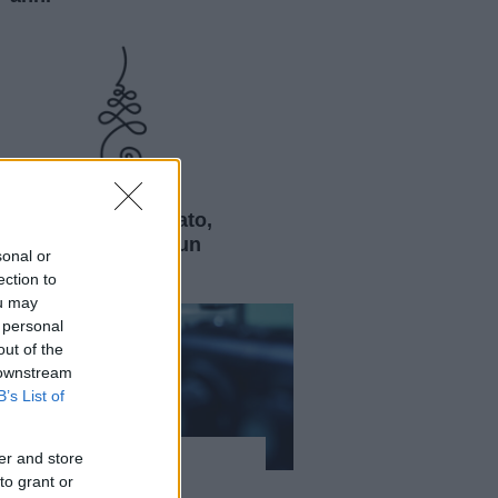
Curiosità
Unalome: significato,
storia e origini di un
sonal or
simbolo sacro
ection to
ou may
 personal
out of the
 downstream
B’s List of
er and store
Curiosità
to grant or
Laser e lenti