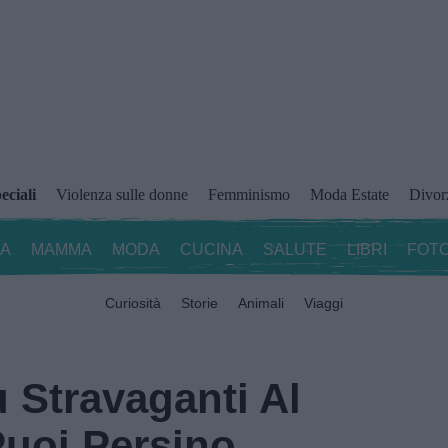
eciali
Violenza sulle donne
Femminismo
Moda Estate
Divor
ZA
MAMMA
MODA
CUCINA
SALUTE
LIBRI
FOTO
Curiosità
Storie
Animali
Viaggi
 Stravaganti Al
uoi Persino