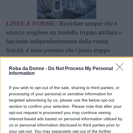
LINEE E FORME:
Ricordate sempre che è
sciocco scegliere un modello troppo attillato e
fasciante indipendentemente dalla vostra
fisicità:
è stato provato che i jeans troppo
stretti, oltre ad impedire la regolare
traspirazione della pelle, contrastano la
Roba da Donne -
Do Not Process My Personal
Information
circolazione sanguigna e favoriscono la
ritenzione idrica
(
ergo: cellulite come se
If you wish to opt-out of the sale, sharing to third parties, or
piovesse
). Se proprio non potete rinunciare ai
processing of your personal or sensitive information for
targeted advertising by us, please use the below opt-out
super-skinny, cercate almeno di scegliere un
section to confirm your selection. Please note that after your
modello molto elasticizzato che lasci la maggior
opt-out request is processed you may continue seeing
interest-based ads based on personal information utilized by
libertà possibile nei movimenti. Altri modelli
us or personal information disclosed to third parties prior to
simili agli skinny sono i
regular
(meno
your opt-out. You may separately opt-out of the further