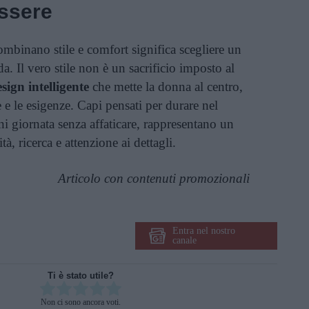
essere
mbinano stile e comfort significa scegliere un
 Il vero stile non è un sacrificio imposto al
sign intelligente
che mette la donna al centro,
e e le esigenze. Capi pensati per durare nel
 giornata senza affaticare, rappresentano un
tà, ricerca e attenzione ai dettagli.
Articolo con contenuti promozionali
Entra nel nostro
canale
Ti è stato utile?
Rate this item:
Non ci sono ancora voti.