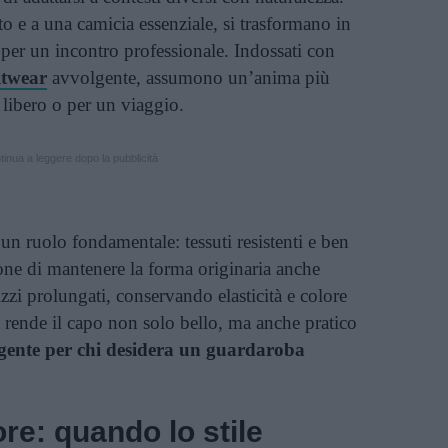
to e a una camicia essenziale, si trasformano in
 per un incontro professionale. Indossati con
itwear
avvolgente, assumono un’anima più
o libero o per un viaggio.
inua a leggere dopo la pubblicità
 un ruolo fondamentale: tessuti resistenti e ben
one di mantenere la forma originaria anche
zzi prolungati, conservando elasticità e colore
à rende il capo non solo bello, ma anche pratico
ligente per chi desidera un guardaroba
ore: quando lo stile