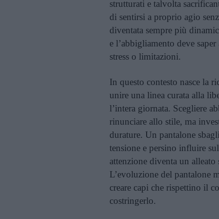
strutturati e talvolta sacrifica
di sentirsi a proprio agio senz
diventata sempre più dinamic
e l’abbigliamento deve sape
stress o limitazioni.
In questo contesto nasce la ri
unire una linea curata alla li
l’intera giornata. Scegliere
rinunciare allo stile, ma inve
durature. Un pantalone sbagli
tensione e persino influire s
attenzione diventa un alleato s
L’evoluzione del pantalone m
creare capi che rispettino il 
costringerlo.