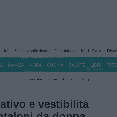
eciali
Violenza sulle donne
Femminismo
Moda Estate
Divor
ZA
MAMMA
MODA
CUCINA
SALUTE
LIBRI
FOTO
Curiosità
Storie
Animali
Viaggi
tivo e vestibilità
antaloni da donna