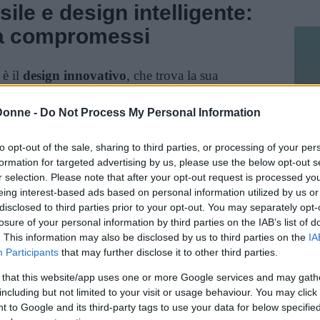
ile e design intelligente:
nza compromessi
 è il
design innovativo
, che trova la sua
logia dei tessuti. Materiali elasticizzati,
mettono oggi di eliminare elementi
Donne -
Do Not Process My Personal Information
e zip e bottoni, sostituendoli con soluzioni
to opt-out of the sale, sharing to third parties, or processing of your per
ultato è
un pantalone che si adatta
formation for targeted advertising by us, please use the below opt-out s
corpo
, seguendone i movimenti e garantendo
r selection. Please note that after your opt-out request is processed y
cabile. Questo approccio non impone una
eing interest-based ads based on personal information utilized by us or
disclosed to third parties prior to your opt-out. You may separately opt-
ndo una vestibilità inclusiva pensata per ogni
losure of your personal information by third parties on the IAB’s list of
. This information may also be disclosed by us to third parties on the
IA
Participants
that may further disclose it to other third parties.
a filosofia è rappresentato da brand come
 that this website/app uses one or more Google services and may gath
ella ricerca tessile e nella progettazione di capi
including but not limited to your visit or usage behaviour. You may click 
Puntare su capi che non passano mai di moda è
 to Google and its third-party tags to use your data for below specifi