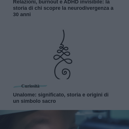
Relazioni, burnout e ADHD invisibile: la
storia di chi scopre la neurodivergenza a
30 anni
Curiosità
Unalome: significato, storia e origini di
un simbolo sacro