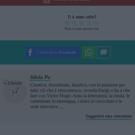
Ti è stato utile?
Rate this item:
Non ci sono ancora voti.
SUBMIT RATING
Condividi su
Facebook
Silvia Po
Creativa, disordinata, lunatica, con la passione per
tutto ciò che è ottocentesco, ricorda Parigi o ha a che
fare con Victor Hugo. Amo la letteratura, la moda, le
camminate in montagna, i dolci al cioccolato e le
serie televisive ...
Suggerisci una correzione