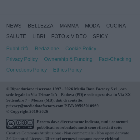
NEWS
BELLEZZA
MAMMA
MODA
CUCINA
SALUTE
LIBRI
FOTO & VIDEO
SPICY
Pubblicità
Redazione
Cookie Policy
Privacy Policy
Ownership & Funding
Fact-Checking
Corrections Policy
Ethics Policy
© Riproduzione riservata 1997 - 2026 Media Data Factory S.r.l., con
sede legale in Via Trieste 1/A – Padova (PD) e sede operativa in Via XX
Settembre 7 – Monza (MB); dati di contatto:
privacy@mediadatafactory.com P.IVA 09595010969
© Copyright 2010-2026
Eccetto dove diversamente indicato, tutti i contenuti
pubblicati su
robadadonne.it
sono rilasciati sotto
Creative Commons Attribuzione - Non commerciale - Non opere derivate
3.0 Unported License
. Ulteriori permessi possono essere richiesti