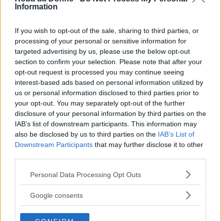
in una fotografia invece di un altro è già
Information
apportare una modifica).
If you wish to opt-out of the sale, sharing to third parties, or
processing of your personal or sensitive information for
Continua a leggere dopo la pubblicità
targeted advertising by us, please use the below opt-out
section to confirm your selection. Please note that after your
opt-out request is processed you may continue seeing
interest-based ads based on personal information utilized by
I risultati dell’esperimento, pubblicati sul sito
us or personal information disclosed to third parties prior to
Bustle, sono stati molto interessanti: su 21 paesi
your opt-out. You may separately opt-out of the further
interpellati, solo 3 (Ucraina, Messico e
disclosure of your personal information by third parties on the
IAB’s list of downstream participants. This information may
Lettonia) hanno modificato pesantemente il
also be disclosed by us to third parties on the
IAB’s List of
volto, rendendolo più sottile e smunto.
Downstream Participants
that may further disclose it to other
third parties.
La maggior parte delle persone che ha lavorato
Please note that this website/app uses one or more Google
Personal Data Processing Opt Outs
services and may gather and store information including but
sul volto di Maria ha aggiunto del trucco, ha
not limited to your visit or usage behaviour. You may click to
Google consents
cambiato il colore dei capelli o ha stravolto
grant or deny consent to Google and its third-party tags to
use your data for below specified purposes in below Google
l’acconciatura.