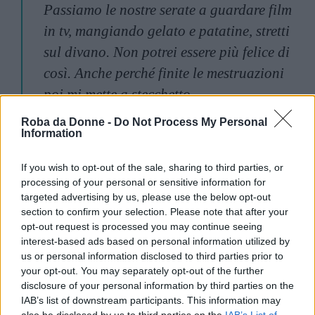
Passiamo le nostre serate a guardare film
in tv, mangiando gelato e patatine, stretti
sul divano. Non potrei essere più felice di
così. Anche perché finite le mestruazioni
poi mi mette a stecchetto.
Roba da Donne -
Do Not Process My Personal
Enrico, 35 anni
Information
If you wish to opt-out of the sale, sharing to third parties, or
Ma poi ci sono due punti di vista totalmente
processing of your personal or sensitive information for
targeted advertising by us, please use the below opt-out
differenti:
section to confirm your selection. Please note that after your
opt-out request is processed you may continue seeing
interest-based ads based on personal information utilized by
Continua a leggere dopo la pubblicità
us or personal information disclosed to third parties prior to
your opt-out. You may separately opt-out of the further
disclosure of your personal information by third parties on the
3. “Non voglio parlarne”
IAB’s list of downstream participants. This information may
also be disclosed by us to third parties on the
IAB’s List of