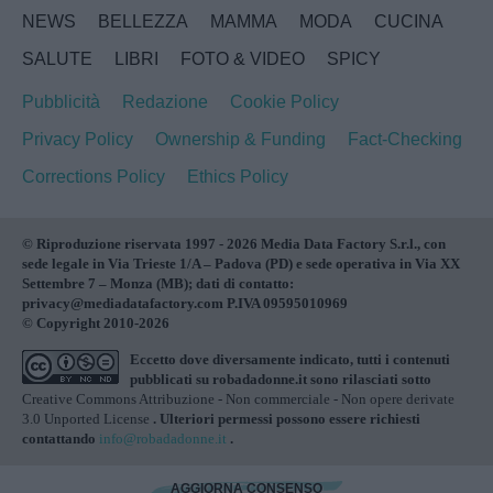
NEWS
BELLEZZA
MAMMA
MODA
CUCINA
SALUTE
LIBRI
FOTO & VIDEO
SPICY
Pubblicità
Redazione
Cookie Policy
Privacy Policy
Ownership & Funding
Fact-Checking
Corrections Policy
Ethics Policy
© Riproduzione riservata 1997 - 2026 Media Data Factory S.r.l., con
sede legale in Via Trieste 1/A – Padova (PD) e sede operativa in Via XX
Settembre 7 – Monza (MB); dati di contatto:
privacy@mediadatafactory.com P.IVA 09595010969
© Copyright 2010-2026
Eccetto dove diversamente indicato, tutti i contenuti
pubblicati su
robadadonne.it
sono rilasciati sotto
Creative Commons Attribuzione - Non commerciale - Non opere derivate
3.0 Unported License
. Ulteriori permessi possono essere richiesti
contattando
info@robadadonne.it
.
AGGIORNA CONSENSO