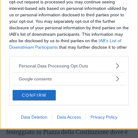
opt-out request is processed you may continue seeing
Questa esposizione affascina visitatori di ogni
interest-based ads based on personal information utilized by
us or personal information disclosed to third parties prior to
età ed è una tappa fondamentale per chi desidera
your opt-out. You may separately opt-out of the further
approfondire la tradizione natalizia spagnola. Il
disclosure of your personal information by third parties on the
IAB’s list of downstream participants. This information may
biglietto d’ingresso è di 6 euro, con riduzioni
also be disclosed by us to third parties on the
IAB’s List of
per bambini e anziani, e si consiglia la
Downstream Participants
that may further disclose it to other
prenotazione anticipata vista l’alta affluenza
third parties.
durante le festività.
Please note that this website/app uses one or more Google
Personal Data Processing Opt Outs
services and may gather and store information including but
not limited to your visit or usage behaviour. You may click to
Le celebrazioni di Capodanno e la
Google consents
grant or deny consent to Google and its third-party tags to
Cabalgata de Reyes Magos
use your data for below specified purposes in below Google
CONFIRM
consent section.
Il periodo natalizio a Malaga si chiude con
momenti di grande partecipazione popolare e
Data Deletion
Data Access
Privacy Policy
folclore. Il
Capodanno
, o
Nochevieja
, viene
festeggiato in Piazza della Costituzione dove è