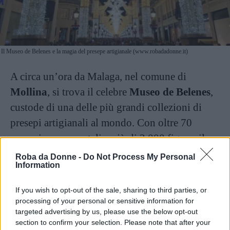
Il Museo de Belenes e la magia del presepe artigianale (www.robadadonne.it)
A circa un’ora da Malaga, nel comune di
Mollina
, si trova il celebre
Museo de Belenes
,
custode di una delle più grandi collezioni di
presepi artigianali al mondo. Con oltre 70
presepi monumentali e più di 2.000 figure, il
museo offre rappresentazioni della Natività in
Roba da Donne -
Do Not Process My Personal
Information
scenari insoliti e creativi, che spaziano
dall’anfiteatro
di Cartagine alle favelas di Rio
If you wish to opt-out of the sale, sharing to third parties, or
de Janeiro, passando per il celebre Patio dei
processing of your personal or sensitive information for
targeted advertising by us, please use the below opt-out
Leoni dell’Alhambra.
section to confirm your selection. Please note that after your