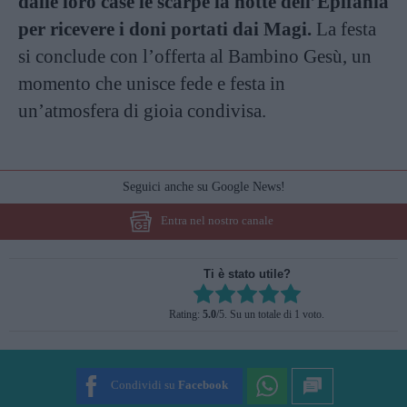
dalle loro case le scarpe la notte dell’Epifania
per ricevere i doni portati dai Magi.
La festa
si conclude con l’offerta al Bambino Gesù, un
momento che unisce fede e festa in
un’atmosfera di gioia condivisa.
Seguici anche su Google News!
Entra nel nostro canale
Ti è stato utile?
Rate this item:
Rating:
5.0
/5. Su un totale di 1 voto.
SUBMIT RATING
Condividi su
Facebook