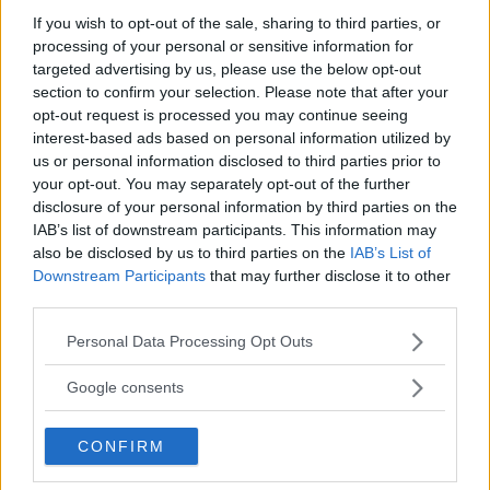
Mentale più vicino a voi
If you wish to opt-out of the sale, sharing to third parties, or
processing of your personal or sensitive information for
Ci sono
CPS (Centri Psico-Sociali)
in ogni
targeted advertising by us, please use the below opt-out
section to confirm your selection. Please note that after your
regione italiana; è sufficiente cercare quello di
opt-out request is processed you may continue seeing
riferimento più vicino alla propria zona. In
interest-based ads based on personal information utilized by
us or personal information disclosed to third parties prior to
questi centri si ha prevenzione, diagnosi, cura e
your opt-out. You may separately opt-out of the further
un eventuale reinserimento sociale di pazienti
disclosure of your personal information by third parties on the
con patologie mentali, grazie a visite
IAB’s list of downstream participants. This information may
also be disclosed by us to third parties on the
IAB’s List of
ambulatoriali a domicilio, somministrazione di
Downstream Participants
that may further disclose it to other
farmaci, assistenza presso centri specializzati,
third parties.
consulenza psicologica a pazienti e famiglie,
Please note that this website/app uses one or more Google
Personal Data Processing Opt Outs
assistenza presso gli ospedali.
services and may gather and store information including but
not limited to your visit or usage behaviour. You may click to
Google consents
grant or deny consent to Google and its third-party tags to
2. Rivolgetevi a Telefono Amico
use your data for below specified purposes in below Google
Italia
CONFIRM
consent section.