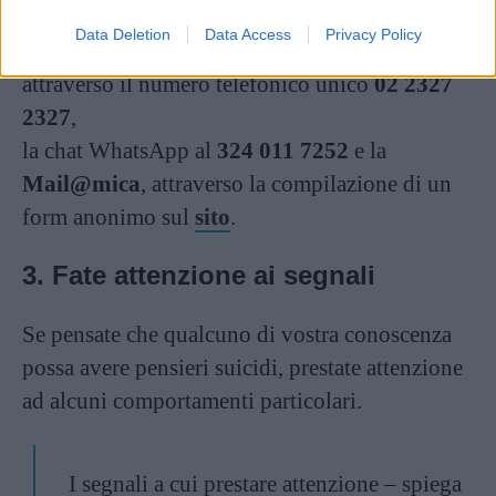
Potete contattare Telefono Amico, che dal 1967
Data Deletion
Data Access
Privacy Policy
si occupa della prevenzione di suicidi,
attraverso il numero telefonico unico
02 2327
2327
,
la chat WhatsApp al
324 011 7252
e la
Mail@mica
, attraverso la compilazione di un
form anonimo sul
sito
.
3. Fate attenzione ai segnali
Se pensate che qualcuno di vostra conoscenza
possa avere pensieri suicidi, prestate attenzione
ad alcuni comportamenti particolari.
I segnali a cui prestare attenzione – spiega