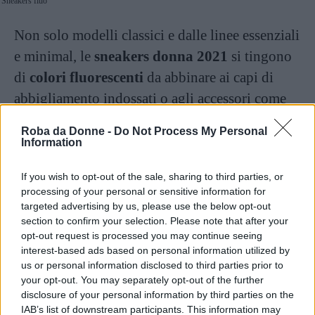
Sneakers fluo
Non solo modelli classici e dalle linee essenziali
e minimal, le
sneakers donna 2021
si tingono
di
colori fluorescenti
da abbinare ai capi di
abbigliamento indossati o agli accessori come
borse e fasce per capelli.
Roba da Donne -
Do Not Process My Personal
Information
Continua a leggere dopo la pubblicità
If you wish to opt-out of the sale, sharing to third parties, or
processing of your personal or sensitive information for
targeted advertising by us, please use the below opt-out
Ispirate allo stile degli anni ’90, le scarpe da
section to confirm your selection. Please note that after your
opt-out request is processed you may continue seeing
tennis diventano super colorate diventando un
interest-based ads based on personal information utilized by
trend che contagia stilisti dell’alta moda ma
us or personal information disclosed to third parties prior to
anche i brand sportivi come Nike, New Balance
your opt-out. You may separately opt-out of the further
disclosure of your personal information by third parties on the
e Reebok. Sulle orme di questa tendenza dal
IAB’s list of downstream participants. This information may