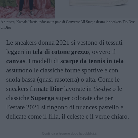
A sinistra, Kamala Harris indossa un paio di Converse All Star; a destra le sneakers Tie-Dye
di Dior
Le sneakers donna 2021 si vestono di tessuti
leggeri in
tela di cotone grezzo
, ovvero il
canvas
. I modelli di
scarpe da tennis in tela
assumono le classiche forme sportive e con
suola bassa (quasi rasoterra) o alta. Come le
sneakers firmate
Dior
lavorate in
tie-dye
o le
classiche
Superga
super colorate che per
l’estate 2021 si tingono di nuances pastello e
delicate come il lilla, il celeste e il verde chiaro.
Continua a leggere dopo la pubblicità