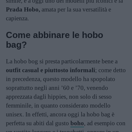
simile, e a oggi uno dei modelli più iconici è la
Prada Hobo,
amata per la sua versatilità e
capienza.
Come abbinare le hobo
bag?
La hobo bog si presta particolarmente bene a
outfit casual e piuttosto informali
; come detto
in precedenza, questo modello ha spopolato
soprattutto negli anni ’60 e ’70, venendo
apprezzata dagli hippies, non solo di sesso
femminile, in quanto considerato modello
unisex. In effetti, ancora oggi la hobo bag è
perfetta su abiti dal gusto
boho
, ad esempio con
un vestito leggero e i tronchetti, oppure in un