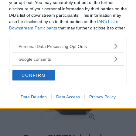
your opt-out. You may separately opt-out of the further
Ampia
disclosure of your personal information by third parties on the
CONTRO
IAB’s list of downstream participants. This information may
Da lavare solo con prodotti apposta per la pelle
also be disclosed by us to third parties on the
IAB’s List of
Downstream Participants
that may further disclose it to other
third parties.
Please note that this website/app uses one or more Google
Personal Data Processing Opt Outs
services and may gather and store information including but
not limited to your visit or usage behaviour. You may click to
Google consents
grant or deny consent to Google and its third-party tags to
use your data for below specified purposes in below Google
CONFIRM
consent section.
Data Deletion
Data Access
Privacy Policy