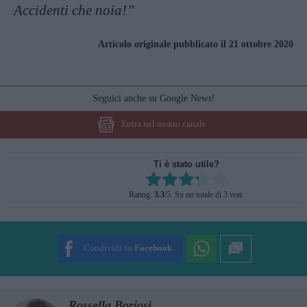
Accidenti che noia!”
Articolo originale pubblicato il 21 ottobre 2020
Seguici anche su Google News!
Entra nel nostro canale
Ti è stato utile?
Rate this item:
Rating:
3.3
/5. Su un totale di 3 voti.
SUBMIT RATING
Condividi su
Facebook
Rossella Boriosi