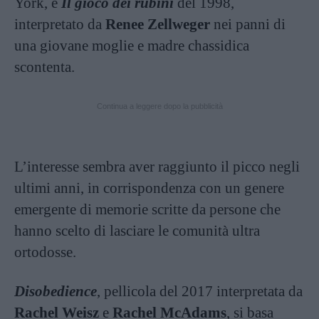
York, e
Il gioco dei rubini
del 1998,
interpretato da
Renee Zellweger
nei panni di
una giovane moglie e madre chassidica
scontenta.
Continua a leggere dopo la pubblicità
L’interesse sembra aver raggiunto il picco negli
ultimi anni, in corrispondenza con un genere
emergente di memorie scritte da persone che
hanno scelto di lasciare le comunità ultra
ortodosse.
Disobedience
, pellicola del 2017 interpretata da
Rachel Weisz
e
Rachel McAdams
, si basa