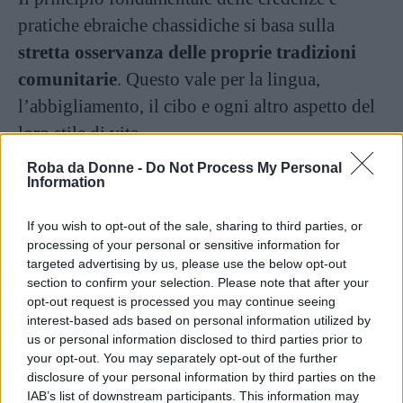
pratiche ebraiche chassidiche si basa sulla
stretta osservanza delle proprie tradizioni
comunitarie
. Questo vale per la lingua,
l’abbigliamento, il cibo e ogni altro aspetto del
loro stile di vita.
Roba da Donne -
Do Not Process My Personal
Gli insegnamenti chassidici suggeriscono che
Information
anche gli aspetti della vita quotidiana possano
If you wish to opt-out of the sale, sharing to third parties, or
rivelare un’essenza spirituale se affrontati con
processing of your personal or sensitive information for
fervore. Concentrando le intenzioni religiose
targeted advertising by us, please use the below opt-out
section to confirm your selection. Please note that after your
verso tutti gli atti, sperano di porre fine alla
opt-out request is processed you may continue seeing
persecuzione terrena e alla sofferenza di tutti gli
interest-based ads based on personal information utilized by
us or personal information disclosed to third parties prior to
ebrei.
your opt-out. You may separately opt-out of the further
disclosure of your personal information by third parties on the
Lo
yiddish
, una fusione di tedesco misto a
IAB’s list of downstream participants. This information may