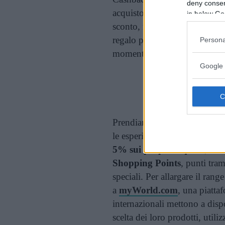
deny consent
acquisto un rimborso in denar
in below Go
sconto, ma
senza limiti di t
regalo perfetto ha alternative
Persona
momento.
Google 
Cont
Prendiamo l’esempio di San Va
le esperienze (viaggi, cene, e
5% sui propri acquisti
; olt
Shopping Points
, punti tram
speciali. Per allargare il range
a
myWorld.com
, una piatta
internazionali mettono a dispo
scelta dei loro prodotti, util