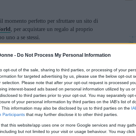
il momento perfetto per sfruttare un sito di
orld
, per acquistare un regalo al proprio
o uno a se stessi.
 Cashback World
Donne -
Do Not Process My Personal Information
online che permette di ricevere un rimborso di
to opt-out of the sale, sharing to third parties, or processing of your per
formation for targeted advertising by us, please use the below opt-out s
uato nelle 30 mila imprese convenzionate in
r selection. Please note that after your opt-out request is processed y
line come
Booking, Yoox, Sephora.it,
eing interest-based ads based on personal information utilized by us or
to è possibile acquistare anche gli eVoucher,
disclosed to third parties prior to your opt-out. You may separately opt-
losure of your personal information by third parties on the IAB’s list of
ei punti vendita di diversi brand della Grande
. This information may also be disclosed by us to third parties on the
IA
Participants
that may further disclose it to other third parties.
 that this website/app uses one or more Google services and may gath
si entra a far parte della
shopping community
including but not limited to your visit or usage behaviour. You may click 
 il via al proprio shopping, ricevendo a ogni