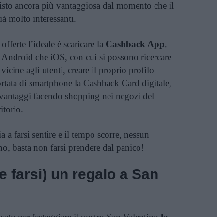
isto ancora più vantaggiosa dal momento che il
à molto interessanti.
 offerte l’ideale è scaricare la
Cashback App
,
vi Android che iOS, con cui si possono ricercare
icine agli utenti, creare il proprio profilo
rtata di smartphone la Cashback Card digitale,
 vantaggi facendo shopping nei negozi del
itorio.
a a farsi sentire e il tempo scorre, nessun
o, basta non farsi prendere dal panico!
(e farsi) un regalo a San
ccato per festeggiare il vostro San Valentino
la