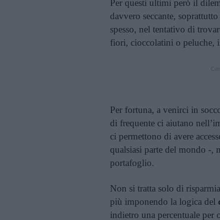
Per questi ultimi però il dil
davvero seccante, soprattutto
spesso, nel tentativo di trovare
fiori, cioccolatini o peluche, 
Cont
Per fortuna, a venirci in soc
di frequente ci aiutano nell’i
ci permettono di avere accesso
qualsiasi parte del mondo -, 
portafoglio.
Non si tratta solo di risparmia
più imponendo la logica del
indietro una percentuale per 