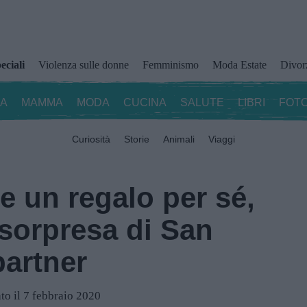
eciali
Violenza sulle donne
Femminismo
Moda Estate
Divor
ZA
MAMMA
MODA
CUCINA
SALUTE
LIBRI
FOTO
Curiosità
Storie
Animali
Viaggi
e un regalo per sé,
sorpresa di San
partner
to il 7 febbraio 2020