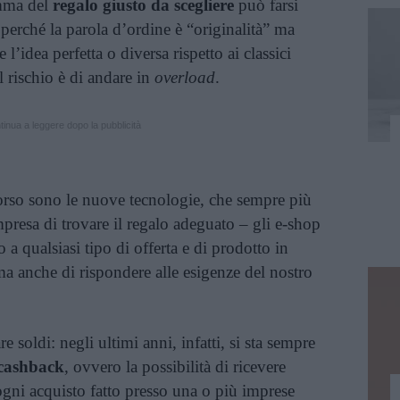
emma del
regalo giusto da scegliere
può farsi
 perché la parola d’ordine è “originalità” ma
 l’idea perfetta o diversa rispetto ai classici
il rischio è di andare in
overload
.
inua a leggere dopo la pubblicità
corso sono le nuove tecnologie, che sempre più
mpresa di trovare il regalo adeguato – gli e-shop
 a qualsiasi tipo di offerta e di prodotto in
ma anche di rispondere alle esigenze del nostro
re soldi: negli ultimi anni, infatti, si sta sempre
cashback
, ovvero la possibilità di ricevere
ogni acquisto fatto presso una o più imprese