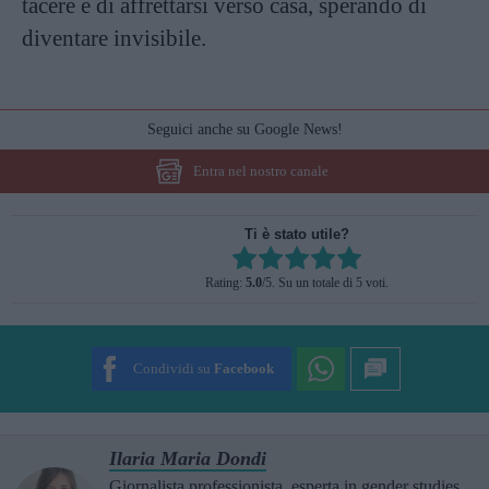
tacere e di affrettarsi verso casa, sperando di
diventare invisibile.
Seguici anche su Google News!
Entra nel nostro canale
Ti è stato utile?
Rate this item:
Rating:
5.0
/5. Su un totale di 5 voti.
SUBMIT RATING
Condividi su
Facebook
Ilaria Maria Dondi
Giornalista professionista, esperta in gender studies,