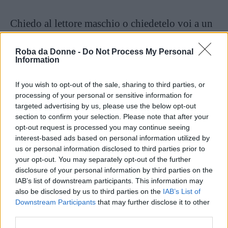
Chiedo al lettore maschio o chiedetelo voi a un
amico, fratello, padre, compagno se come me
Roba da Donne -
Do Not Process My Personal
siete donne:
Information
If you wish to opt-out of the sale, sharing to third parties, or
Quante volte, tornando a casa da solo, la
processing of your personal or sensitive information for
sera hai avuto paura?
targeted advertising by us, please use the below opt-out
section to confirm your selection. Please note that after your
Cosa temevi ti accadesse?
opt-out request is processed you may continue seeing
Come ti sei sentito?
interest-based ads based on personal information utilized by
us or personal information disclosed to third parties prior to
Hai mai dovuto fingere una telefonata
your opt-out. You may separately opt-out of the further
con qualcuno o di suonare a un
disclosure of your personal information by third parties on the
IAB’s list of downstream participants. This information may
campanello per dare l’impressione di
also be disclosed by us to third parties on the
IAB’s List of
essere arrivato a casa?
Downstream Participants
that may further disclose it to other
third parties.