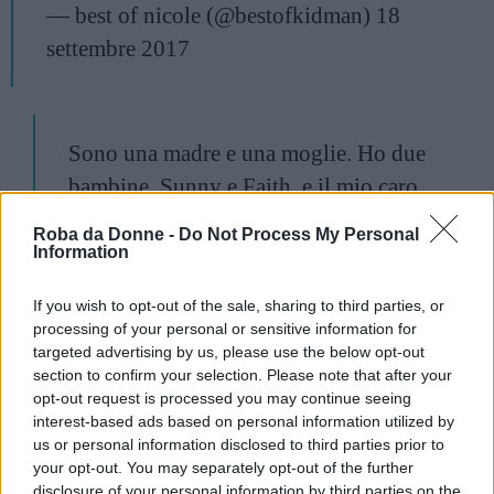
— best of nicole (@bestofkidman)
18
settembre 2017
Sono una madre e una moglie. Ho due
bambine, Sunny e Faith, e il mio caro
Keith, ai quali chiedo di aiutarmi a
Roba da Donne -
Do Not Process My Personal
proseguire questo percorso artistico e che
Information
devono sacrificare tanto per questo.
If you wish to opt-out of the sale, sharing to third parties, or
Quindi questo è vostro. Voglio che le mie
processing of your personal or sensitive information for
bambine tengano questo sulla loro
targeted advertising by us, please use the below opt-out
section to confirm your selection. Please note that after your
mensola e lo guardino ogni volta
opt-out request is processed you may continue seeing
pensando che ‘se la mia mamma non mi
interest-based ads based on personal information utilized by
us or personal information disclosed to third parties prior to
ha messo a letto è per questo. Ho qualcosa
your opt-out. You may separately opt-out of the further
‘. Ma voglio anche che sappiano che a
disclosure of your personal information by third parties on the