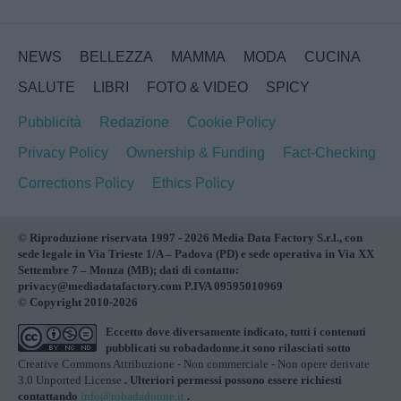
NEWS
BELLEZZA
MAMMA
MODA
CUCINA
SALUTE
LIBRI
FOTO & VIDEO
SPICY
Pubblicità
Redazione
Cookie Policy
Privacy Policy
Ownership & Funding
Fact-Checking
Corrections Policy
Ethics Policy
© Riproduzione riservata 1997 - 2026 Media Data Factory S.r.l., con
sede legale in Via Trieste 1/A – Padova (PD) e sede operativa in Via XX
Settembre 7 – Monza (MB); dati di contatto:
privacy@mediadatafactory.com P.IVA 09595010969
© Copyright 2010-2026
Eccetto dove diversamente indicato, tutti i contenuti
pubblicati su
robadadonne.it
sono rilasciati sotto
Creative Commons Attribuzione - Non commerciale - Non opere derivate
3.0 Unported License
. Ulteriori permessi possono essere richiesti
contattando
info@robadadonne.it
.