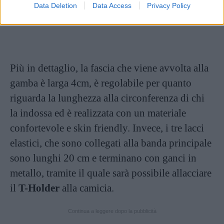
Data Deletion
Data Access
Privacy Policy
Più in dettaglio, la fascia che viene avvolta alla
gamba è larga 4cm, è regolabile per quanto
riguarda la lunghezza alla circonferenza di chi
la indossa ed è realizzata con un materiale
confortevole e skin friendly. Invece, i tre lacci
elastici, che sono collegati alla banda principale
sono lunghi 20 cm e terminano con ganci in
metallo, tramite il quale sarà possibile allacciare
il
T-Holder
alla camicia.
Continua a leggere dopo la pubblicità