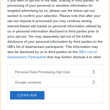
If you wish to opt-out of the sale, sharing to third parties, or
che una fascia che si stringe alla coscia,
processing of your personal or sensitive information for
collegata a sua volta ad una serie di lacci elastici
targeted advertising by us, please use the below opt-out
section to confirm your selection. Please note that after your
che mantengono la camicia in tensione grazie a
opt-out request is processed you may continue seeing
comode clip.
interest-based ads based on personal information utilized by
us or personal information disclosed to third parties prior to
your opt-out. You may separately opt-out of the further
disclosure of your personal information by third parties on the
IAB’s list of downstream participants. This information may
also be disclosed by us to third parties on the
IAB’s List of
Downstream Participants
that may further disclose it to other
third parties.
Please note that this website/app uses one or more Google
Personal Data Processing Opt Outs
services and may gather and store information including but
not limited to your visit or usage behaviour. You may click to
Google consents
grant or deny consent to Google and its third-party tags to
use your data for below specified purposes in below Google
CONFIRM
consent section.