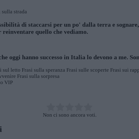
i sulla strada
sibilità di staccarsi per un po' dalla terra e sognare
r reinventare quello che vediamo.
 che oggi hanno successo in Italia lo devono a me. Son
i sul letto
Frasi sulla speranza
Frasi sulle scoperte
Frasi sui rap
avvenire
Frasi sulla sorpresa
sto VIP
Non ci sono ancora voti.
i