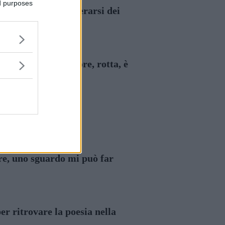
ed purposes
ro scrivere per liberarsi dei
rsi, cambiare colore, rotta, è
are, uno sguardo mi può far
r ritrovare la poesia nella