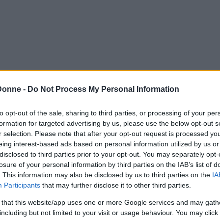
ti
Donne -
Do Not Process My Personal Information
oprire di essere la figlia del re.
to opt-out of the sale, sharing to third parties, or processing of your per
formation for targeted advertising by us, please use the below opt-out s
r selection. Please note that after your opt-out request is processed y
eing interest-based ads based on personal information utilized by us or
disclosed to third parties prior to your opt-out. You may separately opt-
losure of your personal information by third parties on the IAB’s list of
. This information may also be disclosed by us to third parties on the
IA
Participants
that may further disclose it to other third parties.
esa: sono forti, hanno la speranza nel cuore e nell
 that this website/app uses one or more Google services and may gath
sa
Frasi sulla speranza
Frasi sulle donne
including but not limited to your visit or usage behaviour. You may click 