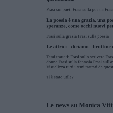
Frasi sui poeti
Frasi sulla poesia
Fras
La poesia è una grazia, una pos
speranze, come occhi nuovi pe
Frasi sulla grazia
Frasi sulla poesia
Le attrici - diciamo - bruttine
Temi trattati:
Frasi sullo scrivere
Fras
donne
Frasi sulla fantasia
Frasi sull'
Visualizza tutti i temi trattati da que
Ti è stato utile?
Rate this item:
SUBMIT RATING
Le news su Monica Vitt