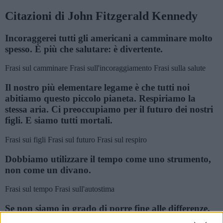
Citazioni di John Fitzgerald Kennedy
Incoraggerei tutti gli americani a camminare molto
spesso. È più che salutare: è divertente.
Frasi sul camminare
Frasi sull'incoraggiamento
Frasi sulla salute
Il nostro più elementare legame è che tutti noi
abitiamo questo piccolo pianeta. Respiriamo la
stessa aria. Ci preoccupiamo per il futuro dei nostri
figli. E siamo tutti mortali.
Frasi sui figli
Frasi sul futuro
Frasi sul respiro
Dobbiamo utilizzare il tempo come uno strumento,
non come un divano.
Frasi sul tempo
Frasi sull'autostima
Se non siamo in grado di porre fine alle differenze,
alla fine non possiamo aiutare a rendere il mondo