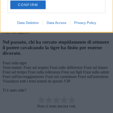
use your data for below specified purposes in below Google
Frasi sulla rivoluzione
Frasi sulla violenza
CONFIRM
consent section.
Non penso che tutti i rapporti dei servizi segreti
siano scottanti. Alcuni giorni apprendo di più dal
New York Times.
Data Deletion
Data Access
Privacy Policy
Frasi sui rapporti
Nel passato, chi ha cercato stupidamente di ottenere
il potere cavalcando la tigre ha finito per esserne
divorato.
Frasi sulla tigre
Temi trattati:
Frasi sul respiro
Frasi sulle differenze
Frasi sul futuro
Frasi sul tempo
Frasi sulla tolleranza
Frasi sui figli
Frasi sulla salute
Frasi sull'incoraggiamento
Frasi sul camminare
Frasi sull'autostima
Visualizza tutti i temi trattati da questo VIP
Ti è stato utile?
Rate this item:
Non ci sono ancora voti.
SUBMIT RATING