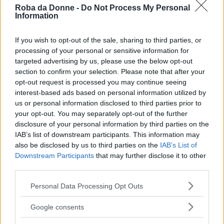
sicuro di tollerare le diversità.
Roba da Donne -
Do Not Process My Personal
Information
Frasi sulla tolleranza
Frasi sulle differenze
Frasi sulle diversità
If you wish to opt-out of the sale, sharing to third parties, or
L'uomo è il computer più straordinario di tutti.
processing of your personal or sensitive information for
targeted advertising by us, please use the below opt-out
Frasi sui computer
section to confirm your selection. Please note that after your
opt-out request is processed you may continue seeing
Se una libera società non può aiutare i molti che
interest-based ads based on personal information utilized by
sono poveri, non dovrebbe salvare i pochi che sono
us or personal information disclosed to third parties prior to
ricchi.
your opt-out. You may separately opt-out of the further
disclosure of your personal information by third parties on the
Scritta in cinese la parola crisi è composta di due
IAB’s list of downstream participants. This information may
caratteri. Uno rappresenta il pericolo e l'altro
also be disclosed by us to third parties on the
IAB’s List of
rappresenta l'opportunità.
Downstream Participants
that may further disclose it to other
third parties.
Frasi con immagini
Frasi sul pericolo
Frasi sulla crisi
Frasi sulla
parola
Please note that this website/app uses one or more Google
Personal Data Processing Opt Outs
services and may gather and store information including but
Quelli che rendono impossibili le rivoluzioni
not limited to your visit or usage behaviour. You may click to
pacifiche rendono le rivoluzioni violente inevitabili.
Google consents
grant or deny consent to Google and its third-party tags to