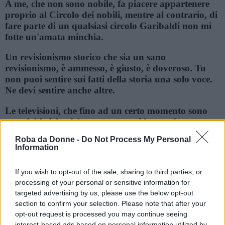
A me, che non sono nobile, fa piacere appartenere
proprio al Circolo dei nobili, mentre al contrario, di
fare parte di un qualsiasi circolo Garibaldi non mi
fotte un'amata minchia.
Un revisionismo storico che sia un sano
revisionismo, è ammesso, è giusto, è doveroso. Tu
non puoi sentire sui fatti della storia una solo voce.
Ne devi sentire anche altre.
Le televisioni, che fino ad un certo momento sono
state fabbriche del consenso, oggi hanno fatto un
salto in avanti e sono diventate fabbriche del
Roba da Donne -
Do Not Process My Personal
credere. Del credere in che cosa? In una fede di
Information
comodo.
If you wish to opt-out of the sale, sharing to third parties, or
Frasi sul salto
processing of your personal or sensitive information for
Potremmo dire che [il fascismo] fu una solenne
targeted advertising by us, please use the below opt-out
section to confirm your selection. Please note that after your
minchiata. Una atroce minchiata. Il fascismo
opt-out request is processed you may continue seeing
sarebbe stato grottesco, se non fosse stato tragico. Se
interest-based ads based on personal information utilized by