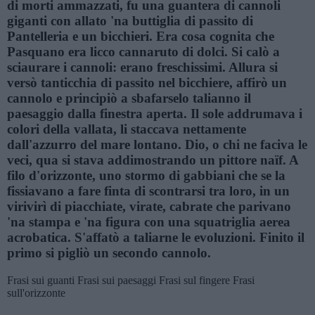
di morti ammazzati, fu una guantera di cannoli
giganti con allato 'na buttiglia di passito di
Pantelleria e un bicchieri. Era cosa cognita che
Pasquano era licco cannaruto di dolci. Si calò a
sciaurare i cannoli: erano freschissimi. Allura si
versò tanticchia di passito nel bicchiere, affirò un
cannolo e principiò a sbafarselo talianno il
paesaggio dalla finestra aperta. Il sole addrumava i
colori della vallata, li staccava nettamente
dall'azzurro del mare lontano. Dio, o chi ne faciva le
veci, qua si stava addimostrando un pittore naïf. A
filo d'orizzonte, uno stormo di gabbiani che se la
fissiavano a fare finta di scontrarsi tra loro, in un
virivirì di piacchiate, virate, cabrate che parivano
'na stampa e 'na figura con una squatriglia aerea
acrobatica. S'affatò a taliarne le evoluzioni. Finito il
primo si pigliò un secondo cannolo.
Frasi sui guanti
Frasi sui paesaggi
Frasi sul fingere
Frasi
sull'orizzonte