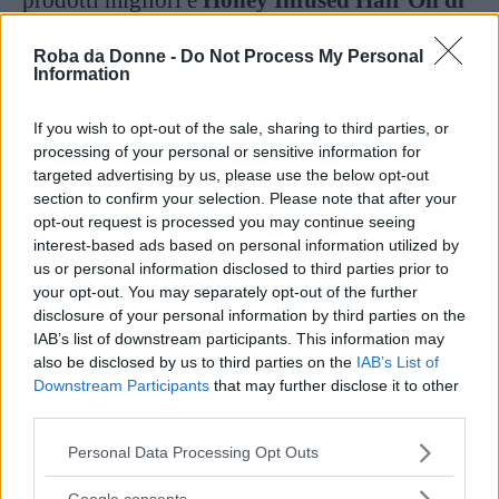
prodotti migliori è
Honey Infused Hair Oil di
Gisou
, un olio per capelli ad azione nutriente,
Roba da Donne -
Do Not Process My Personal
con una formula arricchita con miele Mirsalehi
Information
e miscela di oli del giardino delle api Mirsalehi,
If you wish to opt-out of the sale, sharing to third parties, or
che idrata istantaneamente i capelli, ne aumenta
processing of your personal or sensitive information for
la lucentezza e controlla l’effetto crespo.
targeted advertising by us, please use the below opt-out
section to confirm your selection. Please note that after your
opt-out request is processed you may continue seeing
Continua a leggere dopo la pubblicità
interest-based ads based on personal information utilized by
us or personal information disclosed to third parties prior to
your opt-out. You may separately opt-out of the further
disclosure of your personal information by third parties on the
3.
Asciugacapelli
IAB’s list of downstream participants. This information may
also be disclosed by us to third parties on the
IAB’s List of
Downstream Participants
that may further disclose it to other
third parties.
Please note that this website/app uses one or more Google
Personal Data Processing Opt Outs
services and may gather and store information including but
not limited to your visit or usage behaviour. You may click to