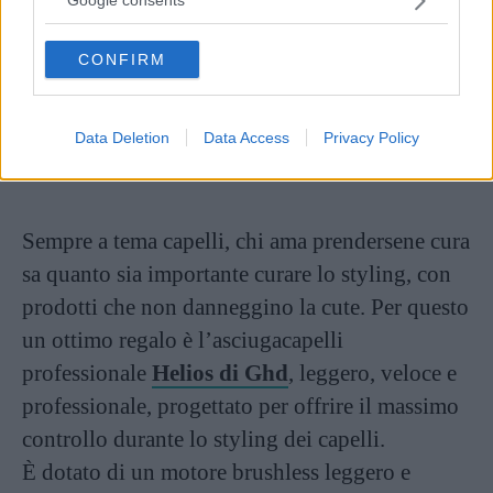
Google consents
grant or deny consent to Google and its third-party tags to
use your data for below specified purposes in below Google
CONFIRM
consent section.
Data Deletion
Data Access
Privacy Policy
Sempre a tema capelli, chi ama prendersene cura
sa quanto sia importante curare lo styling, con
prodotti che non danneggino la cute. Per questo
un ottimo regalo è l’asciugacapelli
professionale
Helios di Ghd
, leggero, veloce e
professionale, progettato per offrire il massimo
controllo durante lo styling dei capelli.
È dotato di un motore brushless leggero e