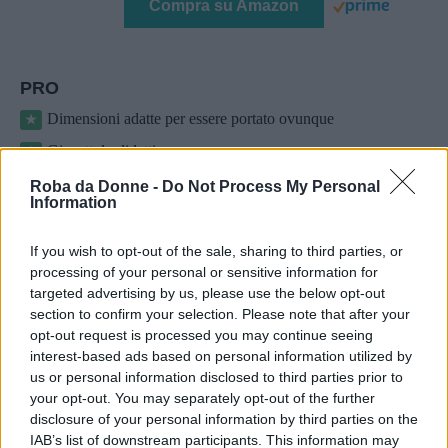
Compra su Amazon
PRO
Dimensioni adatte per essere portato ovunque
Giocattolo didattico
CONTRO
Roba da Donne -
Do Not Process My Personal
Information
Nessuno
If you wish to opt-out of the sale, sharing to third parties, or
Questi giochi stimolano diverse abilità nei
processing of your personal or sensitive information for
bambini, come la coordinazione occhio-mano,
targeted advertising by us, please use the below opt-out
section to confirm your selection. Please note that after your
oppure l’attenzione.
opt-out request is processed you may continue seeing
interest-based ads based on personal information utilized by
Continua a leggere dopo la pubblicità
us or personal information disclosed to third parties prior to
your opt-out. You may separately opt-out of the further
disclosure of your personal information by third parties on the
IAB’s list of downstream participants. This information may