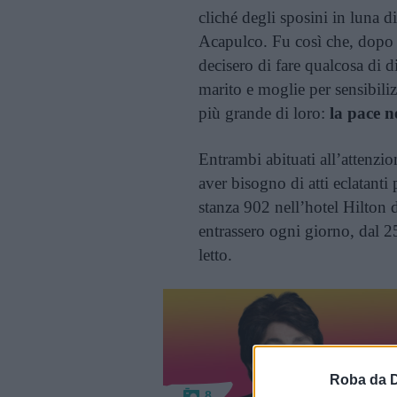
cliché degli sposini in luna d
Acapulco. Fu così che, dopo 
decisero di fare qualcosa di 
marito e moglie per sensibil
più grande di loro:
la pace 
Entrambi abituati all’attenzi
aver bisogno di atti eclatanti
stanza 902 nell’hotel Hilton 
entrassero ogni giorno, dal 
letto.
Roba da 
8