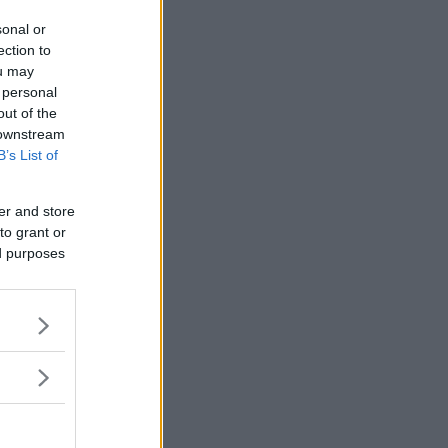
sonal or
ection to
ou may
 personal
out of the
 downstream
B’s List of
er and store
to grant or
ed purposes