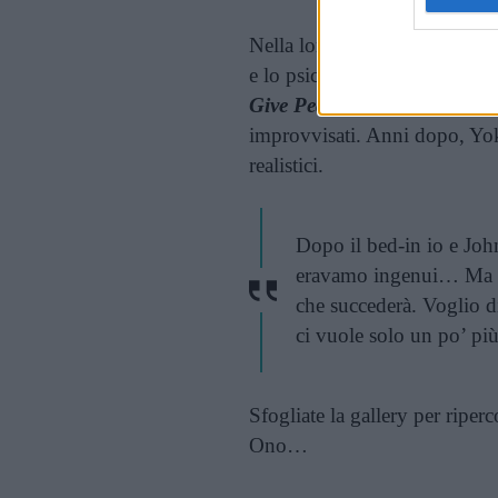
Nella loro camera a Montréal
e lo psicologo e ricercatore
Ti
Give Peace a Chance
, regist
improvvisati. Anni dopo, Yo
realistici.
Dopo il bed-in io e Joh
eravamo ingenui… Ma il
che succederà. Voglio 
ci vuole solo un po’ pi
Sfogliate la gallery per riper
Ono…