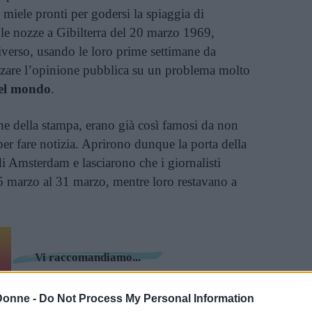
i miele pronti per godersi la spiaggia di
le nozze a Gibilterra del 20 marzo 1969,
diverso, usando le loro prime settimane da
izzare l’opinione pubblica su un problema molto
nel mondo
.
one della stampa, erano già così famosi da non
 per fare notizia. Aprirono dunque la porta della
di Amsterdam e lasciarono che i giornalisti
25 marzo al 31 marzo, mentre loro restavano a
Vi raccomandiamo...
Yoko Ono, i due grandi dolori di una
donna circondata d'odio
Donne -
Do Not Process My Personal Information