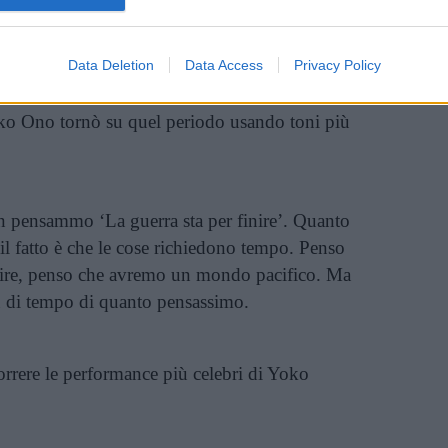
 passarono anche il poeta beat
Allen Ginsberg
mothy Leary
Data Deletion
, che contribuirono alla canzone
Data Access
Privacy Policy
rata nella stanza tra cori e strumenti musicali
ko Ono tornò su quel periodo usando toni più
n pensammo ‘La guerra sta per finire’. Quanto
 fatto è che le cose richiedono tempo. Penso
dire, penso che avremo un mondo pacifico. Ma
ù di tempo di quanto pensassimo.
correre le performance più celebri di Yoko