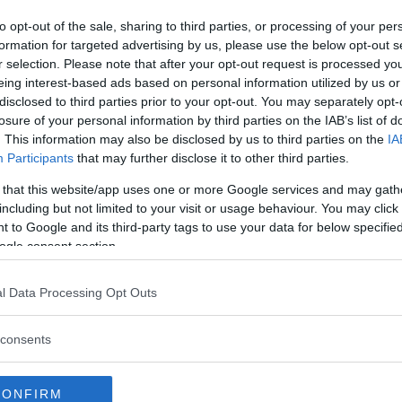
to opt-out of the sale, sharing to third parties, or processing of your per
formation for targeted advertising by us, please use the below opt-out s
inua a leggere dopo la pubblicità
r selection. Please note that after your opt-out request is processed y
eing interest-based ads based on personal information utilized by us or
disclosed to third parties prior to your opt-out. You may separately opt-
losure of your personal information by third parties on the IAB’s list of
l successivo in un hotel a Montréal, in tutto
. This information may also be disclosed by us to third parties on the
IA
ubito iconiche. Entrambi in pigiama bianco,
Participants
that may further disclose it to other third parties.
a scritta
Bed Peace
e
Hair Peace
, dalle 9 di
 that this website/app uses one or more Google services and may gath
larono bambini, cantarono con
rabbini
e Hare
including but not limited to your visit or usage behaviour. You may click 
unirsi alla causa pacifista e far crescere i
 to Google and its third-party tags to use your data for below specifi
ogle consent section.
l Data Processing Opt Outs
i
Artsy
, Lennon raccontò ai cronisti che
 gesti quotidiani e dalle relazioni personali,
consents
.
“Già fare colazione e lavarsi i denti è un
tere contro il mostro, combatti te stesso e
li fece eco Yoko Ono.
CONFIRM