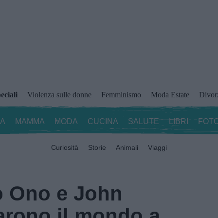
eciali
Violenza sulle donne
Femminismo
Moda Estate
Divor
ZA
MAMMA
MODA
CUCINA
SALUTE
LIBRI
FOTO
Curiosità
Storie
Animali
Viaggi
 Ono e John
arono il mondo a