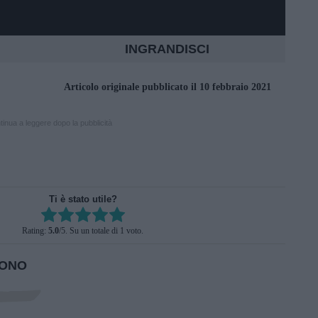
INGRANDISCI
Articolo originale pubblicato il 10 febbraio 2021
inua a leggere dopo la pubblicità
Ti è stato utile?
Rate this item:
Rating:
5.0
/5. Su un totale di 1 voto.
SUBMIT RATING
 ONO