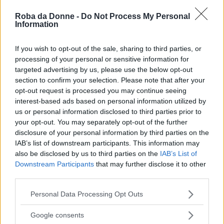
Roba da Donne -
Do Not Process My Personal
Information
Vi Raccomandiamo...
If you wish to opt-out of the sale, sharing to third parties, or
Aumentano le adozioni di gatti neri,
processing of your personal or sensitive information for
merito del film Black Panther
targeted advertising by us, please use the below opt-out
section to confirm your selection. Please note that after your
opt-out request is processed you may continue seeing
Nessun eroe Marvel è perfetto, neppure
Thor
,
interest-based ads based on personal information utilized by
che è un dio e, in quanto tale, gode di vita
us or personal information disclosed to third parties prior to
eterna; non solo i personaggi nata dal genio di
your opt-out. You may separately opt-out of the further
disclosure of your personal information by third parties on the
The Smilin’
– questo il soprannome di Lee –
IAB’s list of downstream participants. This information may
hanno tutte connotazioni umane, ma hanno
also be disclosed by us to third parties on the
IAB’s List of
Downstream Participants
that may further disclose it to other
anche, e soprattutto, delle storie; talvolta
third parties.
tragiche, fatte di gelosie, di drammi familiari, di
Please note that this website/app uses one or more Google
Personal Data Processing Opt Outs
turbe psichiche.
services and may gather and store information including but
not limited to your visit or usage behaviour. You may click to
Google consents
grant or deny consent to Google and its third-party tags to