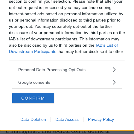
section to confirm your selection. Please note that after your
mostrandosi in maniera spiritosa, interpreta una
opt-out request is processed you may continue seeing
interest-based ads based on personal information utilized by
donna incinta che ruba leccalecca ai bambini a
us or personal information disclosed to third parties prior to
cause delle voglie della gravidanza.
your opt-out. You may separately opt-out of the further
disclosure of your personal information by third parties on the
IAB’s list of downstream participants. This information may
Nel 1907, Alice sposò il cameraman
Herbert
also be disclosed by us to third parties on the
IAB’s List of
Blaché
(da cui prese il suo secondo nome) e si
Downstream Participants
that may further disclose it to other
trasferì a New York. Insieme al marito fondò la
third parties.
casa produttrice
The Solax Company
e
Please note that this website/app uses one or more Google
Personal Data Processing Opt Outs
services and may gather and store information including but
continuò a dirigere lungometraggi, scrivendo e
not limited to your visit or usage behaviour. You may click to
Google consents
producendo centinaia di titoli. Tra di essi, non
grant or deny consent to Google and its third-party tags to
use your data for below specified purposes in below Google
possiamo dimenticare
A Fool and his
CONFIRM
consent section.
Money
(1912), il primo film con un cast afro-
americano. Era attenta anche alla tematica
Data Deletion
Data Access
Privacy Policy
femminista
, tanto che in un paio di film provò
a immaginare una società con le donne al