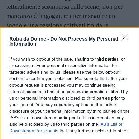
letteralmente scomparsa dalle scene; non per
mancanza di ingaggi, ma per inseguire un
sogno e una passione coltivati fin dalla
gioventù, legati ai cavalli: dal 2004, infatti, la
Roba da Donne -
Do Not Process My Personal
ex conduttrice, ora di nuovo sposata con
Information
l’imprenditore Andrea Mischianti dopo il
If you wish to opt-out of the sale, sharing to third parties, or
matrimonio con Giorgio Mastrota,
si dedica a
processing of your personal or sensitive information for
tempo pieno all’equitazione
, e ha
targeted advertising by us, please use the below opt-out
section to confirm your selection. Please note that after your
fondato l’associazione sportiva
Italian Western
opt-out request is processed you may continue seeing
Academy
per la diffusione e la promozione
interest-based ads based on personal information utilized by
us or personal information disclosed to third parties prior to
dell’equitazione americana, che presiede.
your opt-out. You may separately opt-out of the further
disclosure of your personal information by third parties on the
Dal giugno del 2018, poi, Natalia Estrada,
IAB’s list of downstream participants. This information may
also be disclosed by us to third parties on the
IAB’s List of
nonostante la giovane età,
è anche nonna di
Downstream Participants
that may further disclose it to other
Marlo
, il primogenito della figlia avuta da
third parties.