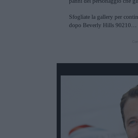
panni del personaggio che gl
Sfogliate la gallery per conti
dopo Beverly Hills 90210…
Cont