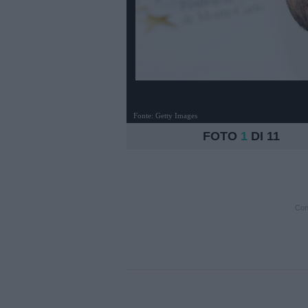
Fonte: Getty Images
FOTO
1
DI 11
Cont