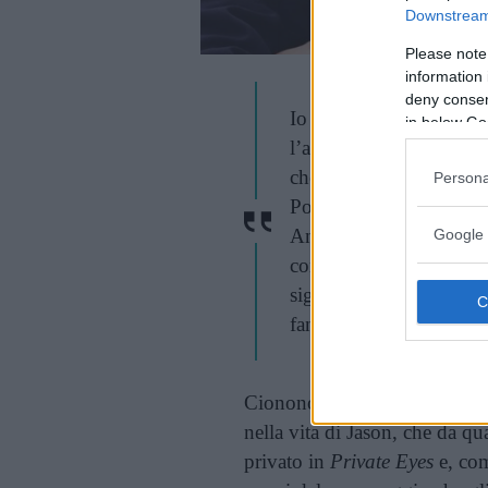
Downstream 
Please note
information 
deny consent
Io sono canadese, di Van
in below Go
l’attore da bambino, i 
che, tanto, stando a Va
Persona
Poi, io ho insistito, ho
Angeles. Ma non sono m
Google 
cominciato a produrre e 
significato dipendere tro
fantasma di Brandon sig
Ciononostante, la recitazione
nella vita di Jason, che da qu
privato in
Private Eyes
e, com