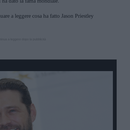
i ha dato la fama mondiale.
nuare a leggere cosa ha fatto Jason Priestley
inua a leggere dopo la pubblicità