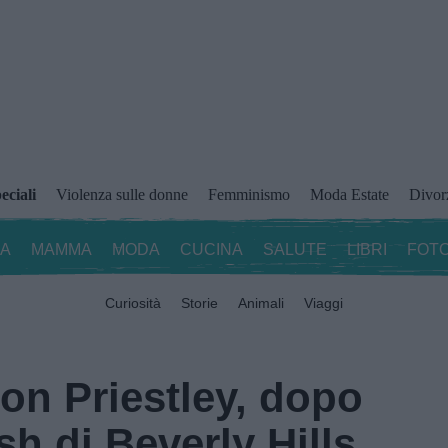
eciali
Violenza sulle donne
Femminismo
Moda Estate
Divor
ZA
MAMMA
MODA
CUCINA
SALUTE
LIBRI
FOTO
Curiosità
Storie
Animali
Viaggi
son Priestley, dopo
h di Beverly Hills