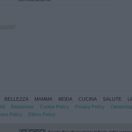
Non ci sono ancora voti.
SUBMIT RATING
BELLEZZA
MAMMA
MODA
CUCINA
SALUTE
L
ità
Redazione
Cookie Policy
Privacy Policy
Ownershi
ions Policy
Ethics Policy
Eccetto dove diversamente indicato, tutti i contenu