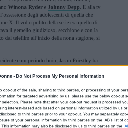
vano
Winona Ryder
e
Johnny Depp
. E alla tv
 l’ossessione degli adolescenti di quella che
one X. Il volto pulito della serie era quello di
etava il gemello giudizioso, secchione e con la
o dal telefilm all’inizio della nona stagione, si
cidente e un periodo buio, Jason Priestley ha
o dello spettacolo e ha una bellissima famiglia.
endosi in gioco. E lasciandosi alle spalle
Donne -
Do Not Process My Personal Information
 volentieri di tornare a interpretarlo, nella
to opt-out of the sale, sharing to third parties, or processing of your per
erò, ha visto anche la perdita di Luke Perry.
formation for targeted advertising by us, please use the below opt-out s
r selection. Please note that after your opt-out request is processed y
eing interest-based ads based on personal information utilized by us or
disclosed to third parties prior to your opt-out. You may separately opt-
Vi raccomandiamo...
losure of your personal information by third parties on the IAB’s list of
. This information may also be disclosed by us to third parties on the
IA
Per sempre Dylan McKay