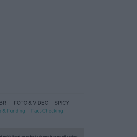
IBRI
FOTO & VIDEO
SPICY
p & Funding
Fact-Checking
ti pubblicati su
robadadonne.it
sono rilasciati