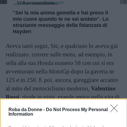
Vi Raccomandiamo...
"Sei la mia anima gemella e hai preso il
mio cuore quando te ne sei andato". Lo
straziante messaggio della fidanzata di
Hayden
Aveva tanti sogni, Sic, e qualcuno lo aveva già
realizzato: correre sulle moto, ad esempio, in
sella alla sua Honda numero 58 con cui si era
avventurato nella MotoGp dopo la gavetta in
125 e in 250. E poi, ancora, gareggiare accanto
al mito del motociclismo moderno,
Valentino
Rossi
, rivale in pista, grande amico nella vita di
tutti i giorni.
Roba da Donne -
Do Not Process My Personal
Information
Proprio “il dottore”, che peraltro investì