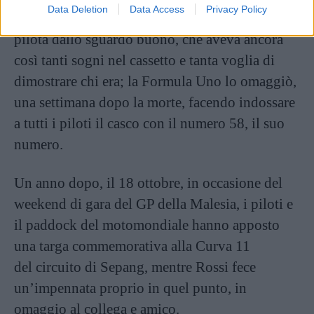
Data Deletion
Data Access
Privacy Policy
Tutto il mondo dello sport pianse a lungo il
pilota dallo sguardo buono, che aveva ancora
così tanti sogni nel cassetto e tanta voglia di
dimostrare chi era; la Formula Uno lo omaggiò,
una settimana dopo la morte, facendo indossare
a tutti i piloti il casco con il numero 58, il suo
numero.
Un anno dopo, il 18 ottobre, in occasione del
weekend di gara del GP della Malesia, i piloti e
il paddock del motomondiale hanno apposto
una targa commemorativa alla Curva 11
del circuito di Sepang, mentre Rossi fece
un’impennata proprio in quel punto, in
omaggio al collega e amico.