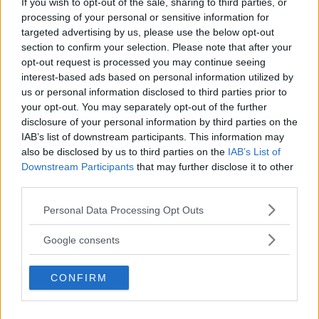
If you wish to opt-out of the sale, sharing to third parties, or
accidentalmente Marco nell’incidente che gli
processing of your personal or sensitive information for
costò la vita, dalla sua morte non ha mai smesso
targeted advertising by us, please use the below opt-out
di dedicargli pensieri, parole, gesti, post social.
section to confirm your selection. Please note that after your
opt-out request is processed you may continue seeing
interest-based ads based on personal information utilized by
Continua a leggere dopo la pubblicità
us or personal information disclosed to third parties prior to
your opt-out. You may separately opt-out of the further
disclosure of your personal information by third parties on the
IAB’s list of downstream participants. This information may
Sono passati otto anni da quel tremendo
23
also be disclosed by us to third parties on the
IAB’s List of
Downstream Participants
that may further disclose it to other
ottobre 2011
, quando, correndo al Gran Premio
third parties.
di Malesia, davanti agli occhi del padre Paolo e
Please note that this website/app uses one or more Google
della fidanzata Kate, Marco perse il controllo
Personal Data Processing Opt Outs
services and may gather and store information including but
della moto, andando a sbattere e venendo
not limited to your visit or usage behaviour. You may click to
Google consents
grant or deny consent to Google and its third-party tags to
investito da Colin Edwards e, appunto, Rossi, i
use your data for below specified purposes in below Google
quali, arrivando ad elevata velocità, non
CONFIRM
consent section.
poterono fare assolutamente nulla per evitarlo.