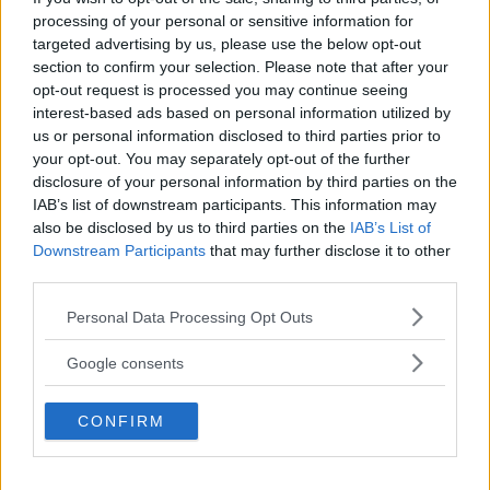
processing of your personal or sensitive information for
targeted advertising by us, please use the below opt-out
section to confirm your selection. Please note that after your
opt-out request is processed you may continue seeing
interest-based ads based on personal information utilized by
us or personal information disclosed to third parties prior to
Fonte: @arianagrande
your opt-out. You may separately opt-out of the further
FOTO
1
DI 23
INGRANDISCI
disclosure of your personal information by third parties on the
IAB’s list of downstream participants. This information may
also be disclosed by us to third parties on the
IAB’s List of
Condividi su
Facebook
Downstream Participants
that may further disclose it to other
third parties.
Please note that this website/app uses one or more Google
Personal Data Processing Opt Outs
services and may gather and store information including but
not limited to your visit or usage behaviour. You may click to
Google consents
grant or deny consent to Google and its third-party tags to
use your data for below specified purposes in below Google
CONFIRM
consent section.