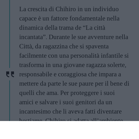
La crescita di Chihiro in un individuo
capace è un fattore fondamentale nella
dinamica della trama de “La città
incantata”. Durante le sue avventure nella
Città, da ragazzina che si spaventa
facilmente con una personalità infantile si
trasforma in una giovane ragazza solerte,
responsabile e coraggiosa che impara a
mettere da parte le sue paure per il bene di
quelli che ama. Per proteggere i suoi
amici e salvare i suoi genitori da un
incantesimo che li aveva fatti diventare
bestiame, Chihiro si adatta all’ambiente
per diventare una ragazza coraggiosa,