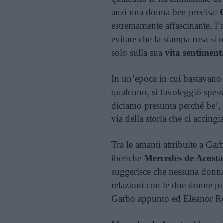
anzi una donna ben precisa:
estremamente affascinante, l’a
evitare che la stampa rosa si 
solo sulla sua
vita sentiment
In un’epoca in cui bastavano d
qualcuno, si favoleggiò spes
diciamo presunta perché be’, 
via della storia che ci accing
Tra le amanti attribuite a Gar
iberiche
Mercedes de Acosta
suggerisce che nessuna donna 
relazioni con le due donne più
Garbo appunto ed Eleanor Ro