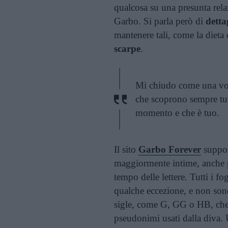
qualcosa su una presunta relaz
Garbo. Si parla però di
detta
mantenere tali, come la dieta o
scarpe
.
Mi chiudo come una vong
che scoprono sempre tutt
momento e che è tuo.
Il sito
Garbo Forever
suppon
maggiormente intime, anche pe
tempo delle lettere. Tutti i f
qualche eccezione, e non sono
sigle, come G, GG o HB, che 
pseudonimi usati dalla diva. U