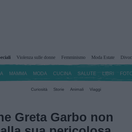
eciali
Violenza sulle donne
Femminismo
Moda Estate
Divor
ZA
MAMMA
MODA
CUCINA
SALUTE
LIBRI
FOTO
Curiosità
Storie
Animali
Viaggi
he Greta Garbo non
alla sua pericolosa