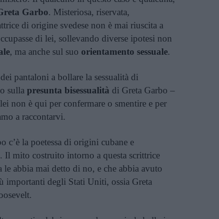
Greta Garbo
. Misteriosa, riservata,
ttrice di origine svedese non è mai riuscita a
occupasse di lei, sollevando diverse ipotesi non
ale
, ma anche sul suo
orientamento sessuale
.
ei pantaloni a bollare la sessualità di
so sulla
presunta bisessualità
di Greta Garbo –
lei non è qui per confermare o smentire e per
iamo a raccontarvi.
bo c’è la poetessa di origini cubane e
. Il mito costruito intorno a questa scrittrice
le abbia mai detto di no, e che abbia avuto
 importanti degli Stati Uniti, ossia Greta
osevelt.