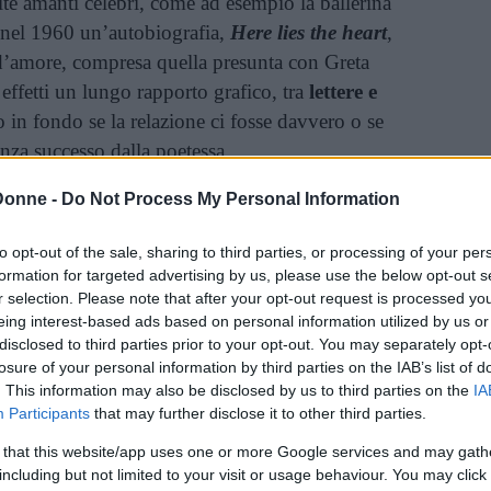
e amanti celebri, come ad esempio la ballerina
nel 1960 un’autobiografia,
Here lies the heart
,
 d’amore, compresa quella presunta con Greta
 effetti un lungo rapporto grafico, tra
lettere e
o in fondo se la relazione ci fosse davvero o se
senza successo dalla poetessa.
Donne -
Do Not Process My Personal Information
la poetessa abbia mentito nel suo libro, scritto
alcosa in un periodo in cui era sola e malata,
to opt-out of the sale, sharing to third parties, or processing of your per
formation for targeted advertising by us, please use the below opt-out s
r selection. Please note that after your opt-out request is processed y
eing interest-based ads based on personal information utilized by us or
 più inadatto – scrive Garbo nella sua lettera
disclosed to third parties prior to your opt-out. You may separately opt-
losure of your personal information by third parties on the IAB’s list of
olgendosi a Mercedes – Sii un bravo ragazzo e
. This information may also be disclosed by us to third parties on the
IA
Participants
that may further disclose it to other third parties.
 that this website/app uses one or more Google services and may gath
including but not limited to your visit or usage behaviour. You may click 
ffetti Garbo fu ricattata da Mercedes. E lo fa