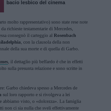
bacio lesbico del cinema
arto molto rappresentativo) sono state rese note
da richieste testamentarie di Mercedes,
ssa consegnò il carteggio al
Rosenbach
iladelphia
, con la clausola della non
nnale della sua morte e di quella di Garbo.
imes
, il dettaglio più beffardo è che in effetti
lto sulla presunta relazione e sono scritte in
ttere: Garbo chiedeva spesso a Mercedes de
a
sul loro rapporto e si rivolgeva a lei
 abbiamo visto, o «dolcezza». La famiglia
tti non ci sia nulla che sveli effettivamente