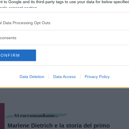
 to Google and its third-party tags to use your data for below specifi
een
, grande amico dell’attrice. Nel 2000,
ogle consent section.
ita dell’autobiografia – che conteneva anche
cattata dalla stessa Mercedes – l’attrice non
l Data Processing Opt Outs
 poetessa, non la perdonò mai.
consents
inua a leggere dopo la pubblicità
CONFIRM
le disse anche che avrebbe venduto 55 lettere
rrispondenza private per pagarsi le
spese
Data Deletion
Data Access
Privacy Policy
le spese mediche furono saldate da un anonimo
Vi raccomandiamo...
Marlene Dietrich e la storia del primo