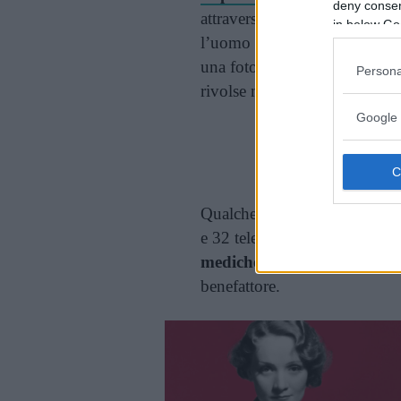
deny consent
attraverso la storia di
Sam Gr
in below Go
l’uomo rivelò che dopo l’usc
una foto in
topless
di Garbo s
Persona
rivolse mai più la parola alla
Google 
Cont
Qualche anno dopo, Mercedes 
e 32 telegrammi della loro co
mediche
. Garbo non pagò e 
benefattore.