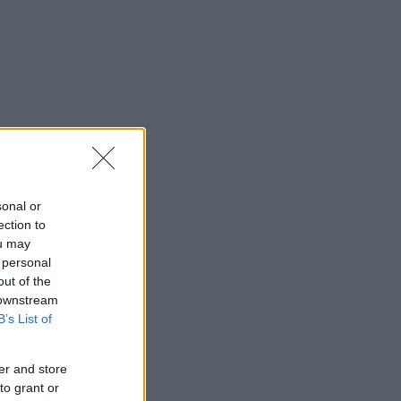
sonal or
ection to
ou may
 personal
out of the
 downstream
B’s List of
er and store
to grant or