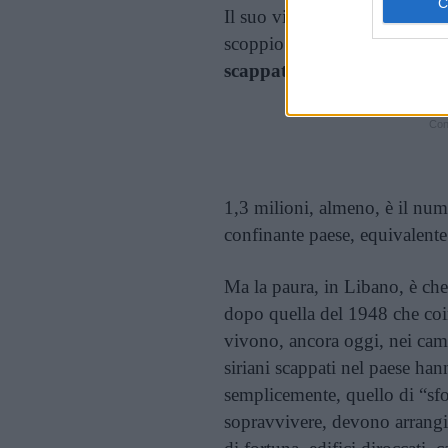
Il suo viaggio l’ha quindi p
scoppio del conflitto siriano,
scappati da Damasco, Aleppo 
Cont
1,3 milioni, almeno, è il nume
confinante paese, equivalente
Ma la paura, in Libano, è che 
dopo quella del 1948 che coi
vivono, ancora oggi, nei camp
siriani scappati nel paese hann
semplicemente, quello di “sfol
sopravvivere, devono arrangi