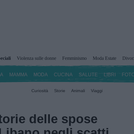
eciali
Violenza sulle donne
Femminismo
Moda Estate
Divor
ZA
MAMMA
MODA
CUCINA
SALUTE
LIBRI
FOTO
Curiosità
Storie
Animali
Viaggi
storie delle spose
ibano negli scatti