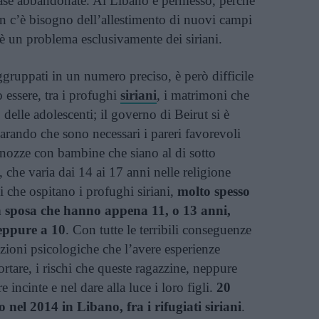
, case abbandonate. Al Libano è permesso, perché
non c’è bisogno dell’allestimento di nuovi campi
è un problema esclusivamente dei siriani.
ggruppati in un numero preciso, è però difficile
 essere, tra i profughi
siriani
, i matrimoni che
elle adolescenti; il governo di Beirut si è
iarando che sono necessari i pareri favorevoli
re nozze con bambine che siano al di sotto
, che varia dai 14 ai 17 anni nelle religione
 che ospitano i profughi siriani,
molto spesso
 sposa che hanno appena 11, o 13 anni,
eppure a 10
. Con tutte le terribili conseguenze
azioni psicologiche che l’avere esperienze
tare, i rischi che queste ragazzine, neppure
e incinte e nel dare alla luce i loro figli.
20
lo nel 2014 in Libano, fra i rifugiati siriani
.