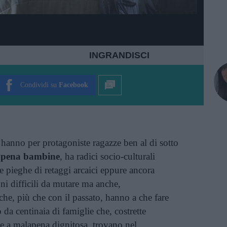
INGRANDISCI
Condividi su
Facebook
hanno per protagoniste ragazze ben al di sotto
ppena bambine
, ha radici socio-culturali
e pieghe di retaggi arcaici eppure ancora
ni difficili da mutare ma anche,
che, più che con il passato, hanno a che fare
 da centinaia di famiglie che, costrette
rse a malapena dignitosa, trovano nel