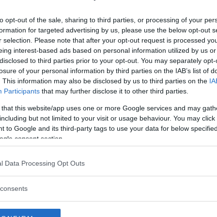
atica a essere metabolizzata da chi, come noi, si
to opt-out of the sale, sharing to third parties, or processing of your per
lontano da quei luoghi in cui le spose
formation for targeted advertising by us, please use the below opt-out s
r selection. Please note that after your opt-out request is processed y
creta realtà, è con le immagini che, forse,
eing interest-based ads based on personal information utilized by us or
comprenderne appieno tutta la drammaticità. I
disclosed to third parties prior to your opt-out. You may separately opt-
ioni di chi, suo malgrado, sposa bambina lo è
losure of your personal information by third parties on the IAB’s list of
. This information may also be disclosed by us to third parties on the
IA
e possa davvero riportarci con i piedi per terra,
Participants
that may further disclose it to other third parties.
sia tutto una crudele invenzione giornalistica.
 that this website/app uses one or more Google services and may gath
including but not limited to your visit or usage behaviour. You may click 
rafa di Cernusco sul Naviglio, ha acconsentito
 to Google and its third-party tags to use your data for below specifi
delle fotografie da lei scattate nel suo viaggio
ogle consent section.
po la laurea conseguita nel 2013 e con il Master
SFCI (Istituto di fotografia avanzata e di
l Data Processing Opt Outs
oma) in mano, ha voluto dedicarsi
nitari, seguendo i principali eventi di
consents