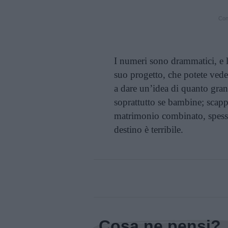
Cont
I numeri sono drammatici, e le
suo progetto, che potete ved
a dare un’idea di quanto grand
soprattutto se bambine; scapp
matrimonio combinato, spesso
destino è terribile.
Cosa ne pensi?