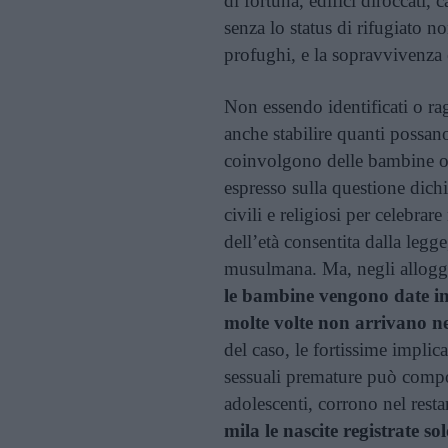
di fortuna, edifici diroccati
senza lo status di rifugiato 
profughi, e la sopravvivenza 
Non essendo identificati o ra
anche stabilire quanti possano
coinvolgono delle bambine o d
espresso sulla questione dich
civili e religiosi per celebra
dell’età consentita dalla legge
musulmana. Ma, negli alloggi
le bambine vengono date in
molte volte non arrivano n
del caso, le fortissime implic
sessuali premature può compor
adolescenti, corrono nel restar
mila le nascite registrate so