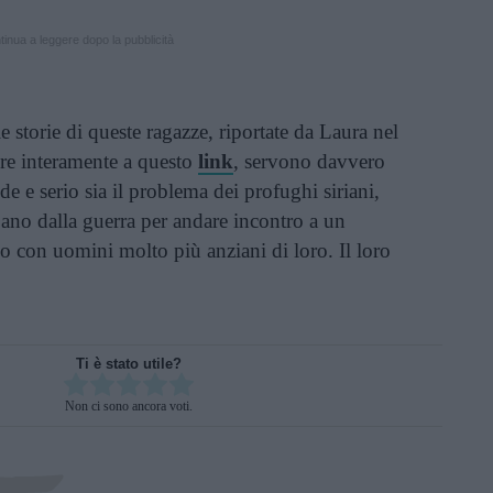
inua a leggere dopo la pubblicità
 storie di queste ragazze, riportate da Laura nel
ere interamente a questo
link
, servono davvero
e e serio sia il problema dei profughi siriani,
ano dalla guerra per andare incontro a un
 con uomini molto più anziani di loro. Il loro
Ti è stato utile?
Rate this item:
Non ci sono ancora voti.
SUBMIT RATING