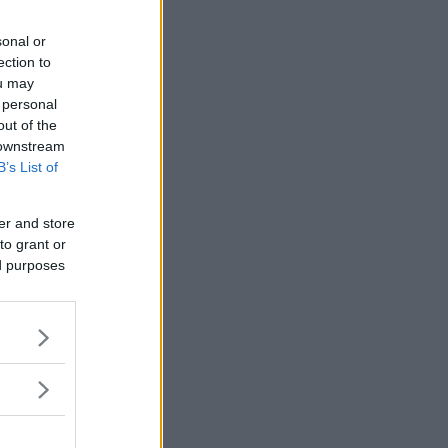
sonal or
ection to
ou may
 personal
out of the
 downstream
B’s List of
er and store
to grant or
ed purposes