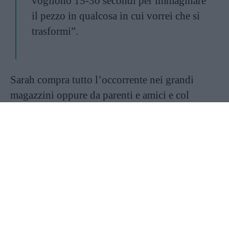
vogliono 15-30 secondi per immaginare
il pezzo in qualcosa in cui vorrei che si
trasformi”.
Sarah compra tutto l’occorrente nei grandi
magazzini oppure da parenti e amici e col
tempo ha perfezionato le sue tecniche di cucito
a tal punto che ora progetta di realizzare una
linea di abbigliamento basata sulla sua filosofia,
con tutto il ricavato destinato ai bambini
bisognosi.
“Ho anche una sezione di YouTube
intitolata “Vieni a fare spese con me”, dove
raccolgo alcuni articoli e direttamente sul
posto condivido le idee che mi vengono in