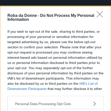
Roba da Donne -
Do Not Process My Personal
Information
If you wish to opt-out of the sale, sharing to third parties, or
processing of your personal or sensitive information for
targeted advertising by us, please use the below opt-out
section to confirm your selection. Please note that after your
opt-out request is processed you may continue seeing
interest-based ads based on personal information utilized by
us or personal information disclosed to third parties prior to
your opt-out. You may separately opt-out of the further
disclosure of your personal information by third parties on the
FOTO
1
DI 14
INGRANDISCI
IAB’s list of downstream participants. This information may
also be disclosed by us to third parties on the
IAB’s List of
Downstream Participants
that may further disclose it to other
Condividi su
Facebook
third parties.
Please note that this website/app uses one or more Google
Personal Data Processing Opt Outs
services and may gather and store information including but