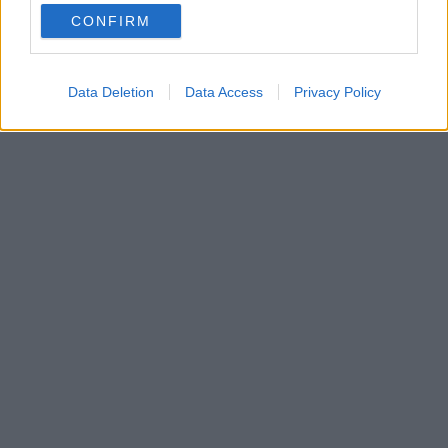
use your data for below specified purposes in below Google
CONFIRM
consent section.
Data Deletion
Data Access
Privacy Policy