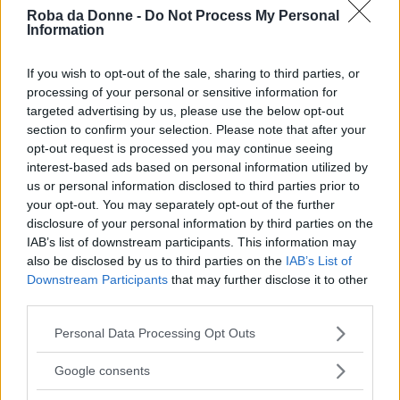
Roba da Donne -
Do Not Process My Personal
Information
If you wish to opt-out of the sale, sharing to third parties, or
processing of your personal or sensitive information for
targeted advertising by us, please use the below opt-out
section to confirm your selection. Please note that after your
opt-out request is processed you may continue seeing
interest-based ads based on personal information utilized by
us or personal information disclosed to third parties prior to
your opt-out. You may separately opt-out of the further
disclosure of your personal information by third parties on the
IAB’s list of downstream participants. This information may
Fonte: GreatEscape.co
also be disclosed by us to third parties on the
IAB’s List of
Downstream Participants
that may further disclose it to other
FOTO
1
DI 10
INGRANDISCI
third parties.
Please note that this website/app uses one or more Google
Personal Data Processing Opt Outs
Condividi su
Facebook
services and may gather and store information including but
not limited to your visit or usage behaviour. You may click to
Google consents
grant or deny consent to Google and its third-party tags to