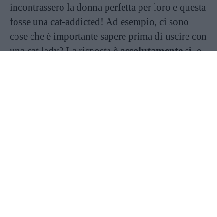
incontrassero la donna perfetta per loro e questa
fosse una cat-addicted! Ad esempio, ci sono
cose che è importante sapere prima di uscire con
una cat lady? La risposta è
assolutamente sì
, e
noi ne abbiamo fatto un elenco, da scoprire
sfogliando la gallery.
Continua a leggere dopo la pubblicità