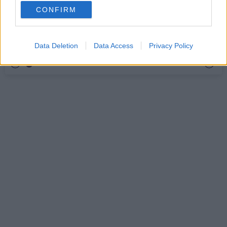
use your data for below specified purposes in below Google
CONFIRM
consent section.
Ascolta questo articolo ora...
10 cose che devi sapere prima di uscire con
un’amante dei gatti
Data Deletion
Data Access
Privacy Policy