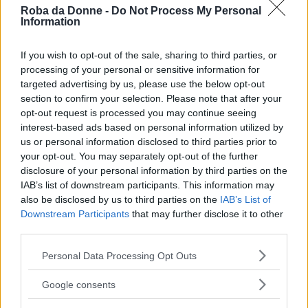
Roba da Donne -
Do Not Process My Personal
Information
If you wish to opt-out of the sale, sharing to third parties, or
processing of your personal or sensitive information for
targeted advertising by us, please use the below opt-out
section to confirm your selection. Please note that after your
opt-out request is processed you may continue seeing
interest-based ads based on personal information utilized by
us or personal information disclosed to third parties prior to
your opt-out. You may separately opt-out of the further
disclosure of your personal information by third parties on the
IAB’s list of downstream participants. This information may
also be disclosed by us to third parties on the
IAB’s List of
FOTO
1
DI 11
INGRANDISCI
Downstream Participants
that may further disclose it to other
third parties.
Condividi su
Facebook
Please note that this website/app uses one or more Google
Personal Data Processing Opt Outs
services and may gather and store information including but
not limited to your visit or usage behaviour. You may click to
Google consents
grant or deny consent to Google and its third-party tags to